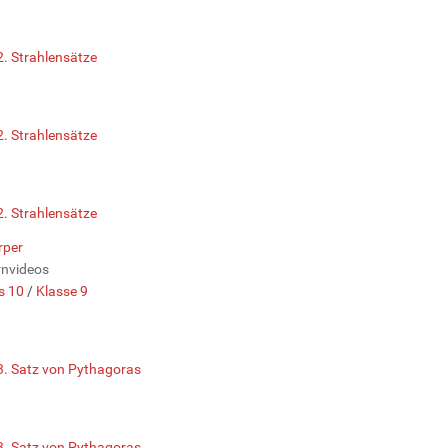
2. Strahlensätze
2. Strahlensätze
2. Strahlensätze
rper
rnvideos
s 10
/
Klasse 9
3. Satz von Pythagoras
3. Satz von Pythagoras