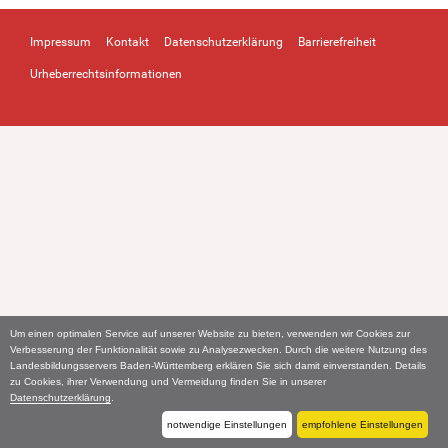
Impressum
Kontakt
Datenschutzerklärung
Barrierefreiheit
Urheberrechtsinformationen
Um einen optimalen Service auf unserer Website zu bieten, verwenden wir Cookies zur
Verbesserung der Funktionalität sowie zu Analysezwecken. Durch die weitere Nutzung des
Landesbildungsservers Baden-Württemberg erklären Sie sich damit einverstanden. Details
zu Cookies, ihrer Verwendung und Vermeidung finden Sie in unserer
Datenschutzerklärung
.
notwendige Einstellungen
empfohlene Einstellungen