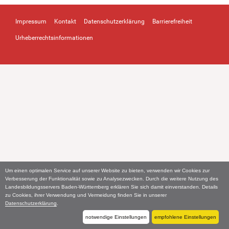
Impressum
Kontakt
Datenschutzerklärung
Barrierefreiheit
Urheberrechtsinformationen
Um einen optimalen Service auf unserer Website zu bieten, verwenden wir Cookies zur
Verbesserung der Funktionalität sowie zu Analysezwecken. Durch die weitere Nutzung des
Landesbildungsservers Baden-Württemberg erklären Sie sich damit einverstanden. Details
zu Cookies, ihrer Verwendung und Vermeidung finden Sie in unserer
Datenschutzerklärung
.
notwendige Einstellungen
empfohlene Einstellungen