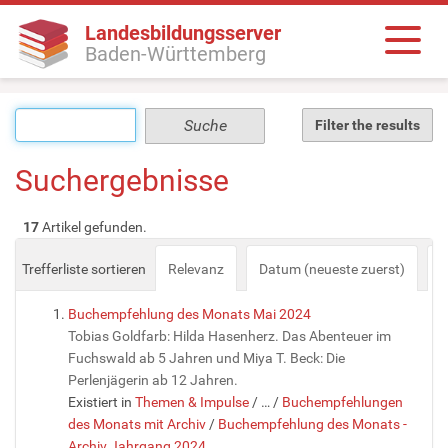
Landesbildungsserver
Baden-Württemberg
Filter the results
Suchergebnisse
17
Artikel gefunden.
Trefferliste sortieren
Relevanz
Datum (neueste zuerst)
a
Buchempfehlung des Monats Mai 2024
Tobias Goldfarb: Hilda Hasenherz. Das Abenteuer im
Fuchswald ab 5 Jahren und Miya T. Beck: Die
Perlenjägerin ab 12 Jahren.
Existiert in
Themen & Impulse
/
…
/
Buchempfehlungen
des Monats mit Archiv
/
Buchempfehlung des Monats -
Archiv Jahrgang 2024