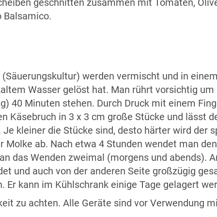
cheiben geschnitten zusammen mit Tomaten, Oliven
o Balsamico.
e (Säuerungskultur) werden vermischt und in einem 
kaltem Wasser gelöst hat. Man rührt vorsichtig um
ng) 40 Minuten stehen. Durch Druck mit einem Fin
en Käsebruch in 3 x 3 cm große Stücke und lässt 
Je kleiner die Stücke sind, desto härter wird der s
r Molke ab. Nach etwa 4 Stunden wendet man den K
man das Wenden zweimal (morgens und abends). A
det und auch von der anderen Seite großzügig ges
n. Er kann im Kühlschrank einige Tage gelagert we
rkeit zu achten. Alle Geräte sind vor Verwendung 