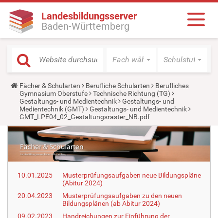
Landesbildungsserver
Baden-Württemberg
Fach wählen
Schulstufe wäh
Y
Fächer & Schularten
Berufliche Schularten
Berufliches
o
Gymnasium Oberstufe
Technische Richtung (TG)
u
Gestaltungs- und Medientechnik
Gestaltungs- und
a
Medientechnik (GMT)
Gestaltungs- und Medientechnik
r
GMT_LPE04_02_Gestaltungsraster_NB.pdf
e
h
e
r
e
:
10.01.2025
Musterprüfungsaufgaben neue Bildungspläne
(Abitur 2024)
20.04.2023
Musterprüfungsaufgaben zu den neuen
Bildungsplänen (ab Abitur 2024)
09.02.2023
Handreichungen zur Einführung der