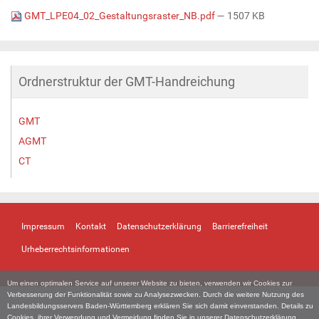
GMT_LPE04_02_Gestaltungsraster_NB.pdf
— 1507 KB
Ordnerstruktur der GMT-Handreichung
GMT
AGMT
CT
Impressum
Kontakt
Datenschutzerklärung
Barrierefreiheit
Urheberrechtsinformationen
Um einen optimalen Service auf unserer Website zu bieten, verwenden wir Cookies zur
Verbesserung der Funktionalität sowie zu Analysezwecken. Durch die weitere Nutzung des
Landesbildungsservers Baden-Württemberg erklären Sie sich damit einverstanden. Details zu
Cookies, ihrer Verwendung und Vermeidung finden Sie in unserer
Datenschutzerklärung
.