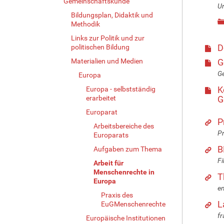
Gemeinschaftskunde
Ur
Bildungsplan, Didaktik und
Methodik
Links zur Politik und zur
D
politischen Bildung
Materialien und Medien
G
Ge
Europa
K
Europa - selbstständig
erarbeitet
G
Europarat
P
Arbeitsbereiche des
P
Europarats
B
Aufgaben zum Thema
Fi
Arbeit für
Menschenrechte in
T
Europa
en
Praxis des
L
EuGMenschenrechte
fr
Europäische Institutionen