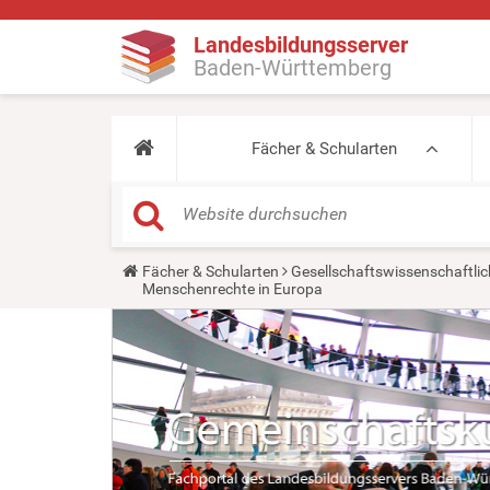
Landesbildungsserver
Baden-Württemberg
Fächer & Schularten
Y
Fächer & Schularten
Gesellschaftswissenschaftlic
o
Menschenrechte in Europa
u
a
r
e
h
e
r
e
: