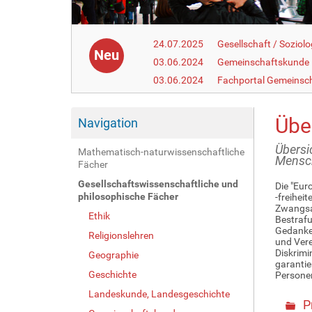
24.07.2025
Gesellschaft / Soziolo
Neu
03.06.2024
Gemeinschaftskunde
03.06.2024
Fachportal Gemeinsc
Übe
Navigation
Übersi
Mathematisch-naturwissenschaftliche
Mensc
Fächer
Gesellschaftswissenschaftliche und
Die "Eur
philosophische Fächer
-freihei
Zwangsar
Ethik
Bestrafu
Gedanken
Religionslehren
und Vere
Diskrimi
Geographie
garantie
Geschichte
Personen
Landeskunde, Landesgeschichte
P