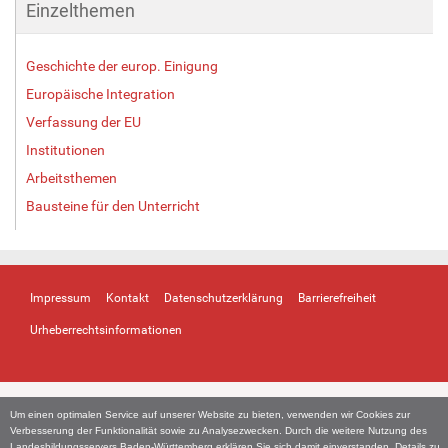
Einzelthemen
Geschichte der europ. Einigung
Europäische Integration
Verfassung der EU
Institutionen
Arbeitsthemen
Bausteine für den Unterricht
Impressum
Kontakt
Datenschutzerklärung
Barrierefreiheit
Urheberrechtsinformationen
Um einen optimalen Service auf unserer Website zu bieten, verwenden wir Cookies zur
Verbesserung der Funktionalität sowie zu Analysezwecken. Durch die weitere Nutzung des
Landesbildungsservers Baden-Württemberg erklären Sie sich damit einverstanden. Details zu