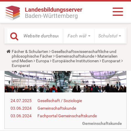
Landesbildungsserver
Baden-Württemberg
Fach wählen
Schulstufe wäh
Y
Fächer & Schularten
Gesellschaftswissenschaftliche und
o
philosophische Fächer
Gemeinschaftskunde
Materialien
u
und Medien
Europa
Europäische Institutionen
Europarat
a
Europarat
r
e
h
e
r
e
:
24.07.2025
Gesellschaft / Soziologie
03.06.2024
Gemeinschaftskunde
03.06.2024
Fachportal Gemeinschaftskunde
Gemeinschaftskunde