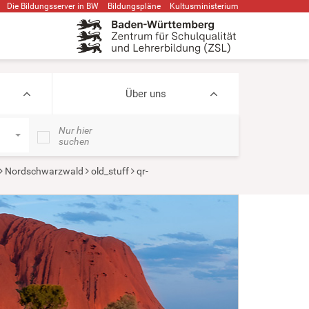
Die Bildungsserver in BW
Bildungspläne
Kultusministerium
Über uns
Nur hier
suchen
Nordschwarzwald
old_stuff
qr-