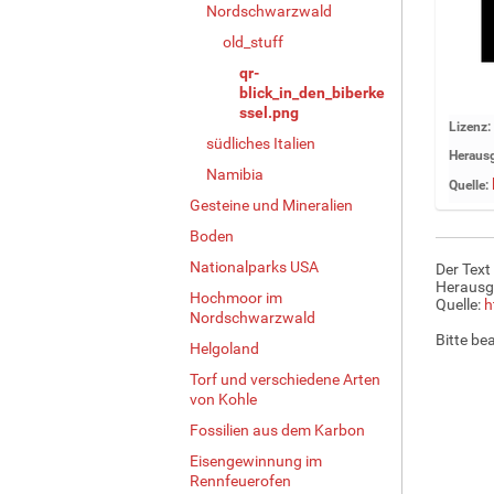
Nordschwarzwald
old_stuff
qr-
blick_in_den_biberke
ssel.png
Z
Lizenz:
südliches Italien
e
Herausg
i
Namibia
Quelle:
g
Gesteine und Mineralien
e
Boden
B
i
Nationalparks USA
Der Text
l
Herausg
Hochmoor im
d
Quelle:
h
Nordschwarzwald
i
Bitte be
n
Helgoland
v
Torf und verschiedene Arten
o
von Kohle
l
Fossilien aus dem Karbon
l
e
Eisengewinnung im
r
Rennfeuerofen