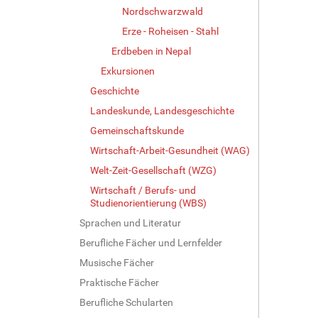
G
Nordschwarzwald
r
Erze - Roheisen - Stahl
ö
ß
Erdbeben in Nepal
e
Exkursionen
…
Geschichte
Landeskunde, Landesgeschichte
Gemeinschaftskunde
Wirtschaft-Arbeit-Gesundheit (WAG)
Welt-Zeit-Gesellschaft (WZG)
Wirtschaft / Berufs- und
Studienorientierung (WBS)
Sprachen und Literatur
Berufliche Fächer und Lernfelder
Musische Fächer
Praktische Fächer
Berufliche Schularten