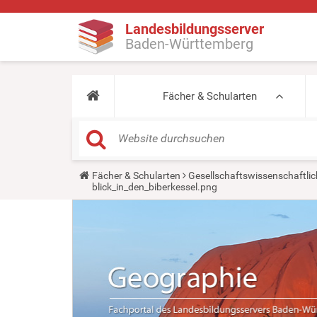
Landesbildungsserver
Baden-Württemberg
Fächer & Schularten
Y
Fächer & Schularten
Gesellschaftswissenschaftlic
o
blick_in_den_biberkessel.png
u
a
r
e
h
e
r
e
: