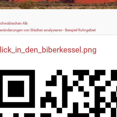
Schwäbischen Alb
eränderungen von Städten analysieren - Beispiel Ruhrgebiet
blick_in_den_biberkessel.png