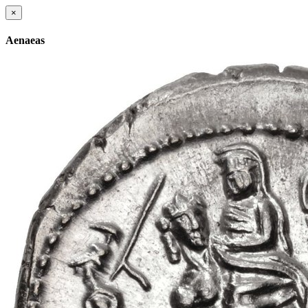
×
Aenaeas