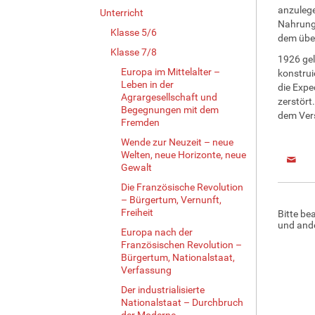
anzulege
Unterricht
Nahrung 
Klasse 5/6
dem über
Klasse 7/8
1926 gel
Europa im Mittelalter –
konstrui
Leben in der
die Expe
Agrargesellschaft und
zerstört
Begegnungen mit dem
dem Vers
Fremden
Wende zur Neuzeit – neue
Welten, neue Horizonte, neue
Gewalt
Die Französische Revolution
– Bürgertum, Vernunft,
Freiheit
Bitte be
und ande
Europa nach der
Französischen Revolution –
Bürgertum, Nationalstaat,
Verfassung
Der industrialisierte
Nationalstaat – Durchbruch
der Moderne