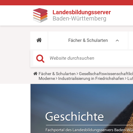
Landesbildungsserver
Baden-Württemberg
Fächer & Schularten
Y
Fächer & Schularten
Gesellschaftswissenschaftlic
o
Moderne
Industrialisierung in Friedrichshafen
Luf
u
a
r
e
h
e
r
e
: