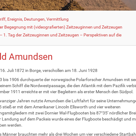
iff, Ereignis, Deutungen, Vermittlung
der Begegnung mit (videografierten) Zeitzeuginnen und Zeitzeugen
 1. Tag der Zeitzeuginnen und Zeitzeugen – Perspektiven auf die
ld Amundsen
16. Juli 1872 in Borge, verschollen am 18. Juni 1928
 bis 1906 durchquerte der norwegische Polarforscher Amundsen mit se
einem Schiff die Nordwestpassage, die den Atlantik mit dem Pazifik verb
mber 1911 erreichte er mit vier Begleitern als erster Mensch den Südpol.
wanziger Jahren nutzte Amundsen die Luftfahrt für seine Unternehmung
 stieß er mit dem Amerikaner Lincoln Ellsworth und vier weiteren
gsmitgliedern mit zwei Dornier Wal-Flugbooten bis 87°35’ nördlicher Brei
 Landung auf dem Packeis wurde eines der Flugboote beschädigt und m
ben werden.
s Männer brauchten mehr als drei Wochen um vier verschiedene Startba