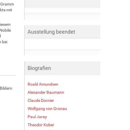
00 Gramm
kte mit
diesem
Nobile
Ausstellung beendet
d
 bei
Biografien
Roald Amundsen
Bildern
Alexander Baumann
Claude Dornier
Wolfgang von Gronau
Paul Jaray
Theodor Kober