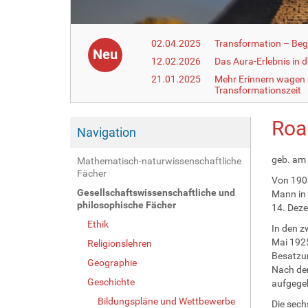
02.04.2025
Transformation – Begr
Neu
12.02.2026
Das Aura-Erlebnis in 
21.01.2025
Mehr Erinnern wagen –
Transformationszeit
Roa
Navigation
geb. am 
Mathematisch-naturwissenschaftliche
Fächer
Von 1903
Gesellschaftswissenschaftliche und
Mann in 
philosophische Fächer
14. Deze
Ethik
In den z
Mai 1925
Religionslehren
Besatzun
Geographie
Nach der
Geschichte
aufgege
Bildungspläne und Wettbewerbe
Die sech