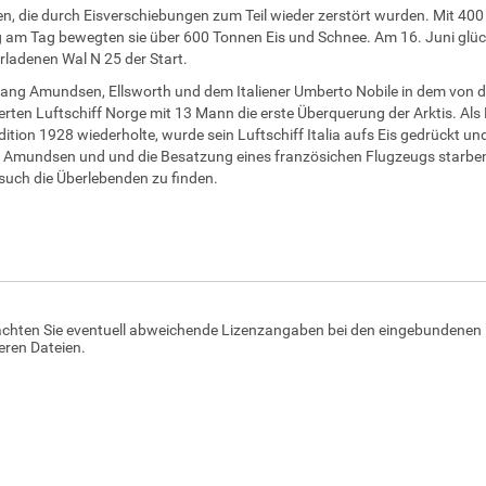
n, die durch Eisverschiebungen zum Teil wieder zerstört wurden. Mit 4
am Tag bewegten sie über 600 Tonnen Eis und Schnee. Am 16. Juni glüc
ladenen Wal N 25 der Start.
ang Amundsen, Ellsworth und dem Italiener Umberto Nobile in dem von 
erten Luftschiff Norge mit 13 Mann die erste Überquerung der Arktis. Als 
dition 1928 wiederholte, wurde sein Luftschiff Italia aufs Eis gedrückt un
. Amundsen und und die Besatzung eines französichen Flugzeugs starben
uch die Überlebenden zu finden.
achten Sie eventuell abweichende Lizenzangaben bei den eingebundenen 
ren Dateien.