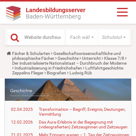
Landesbildungsserver
Baden-Württemberg
Fach wählen
Schulstufe wäh
Y
Fächer & Schularten
Gesellschaftswissenschaftliche und
o
philosophische Fächer
Geschichte
Unterricht
Klasse 7/8
u
Der industrialisierte Nationalstaat – Durchbruch der Moderne
a
Industrialisierung in Friedrichshafen
Luftfahrtgeschichte:
r
Zeppelins Flieger
Biografien
Ludwig Rüb
e
h
e
r
e
:
02.04.2025
Transformation – Begriff, Ereignis, Deutungen,
Vermittlung
12.02.2026
Das Aura-Erlebnis in der Begegnung mit
(videografierten) Zeitzeuginnen und Zeitzeugen
21.01.2025
Mehr Erinnern wagen – 1. Tag der Zeitzeuginnen