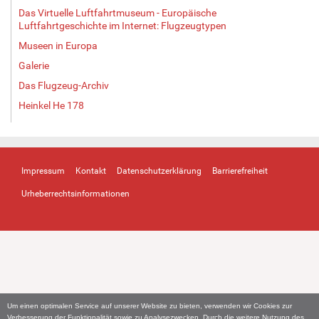
Das Virtuelle Luftfahrtmuseum - Europäische
Luftfahrtgeschichte im Internet: Flugzeugtypen
Museen in Europa
Galerie
Das Flugzeug-Archiv
Heinkel He 178
Impressum
Kontakt
Datenschutzerklärung
Barrierefreiheit
Urheberrechtsinformationen
Um einen optimalen Service auf unserer Website zu bieten, verwenden wir Cookies zur
Verbesserung der Funktionalität sowie zu Analysezwecken. Durch die weitere Nutzung des