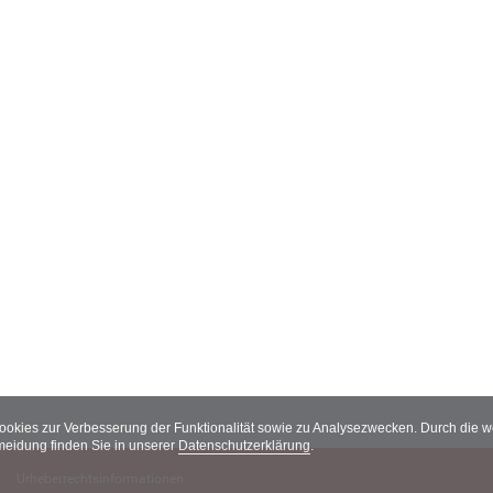
Cookies zur Verbesserung der Funktionalität sowie zu Analysezwecken. Durch die
meidung finden Sie in unserer
Datenschutzerklärung
.
Urheberrechtsinformationen