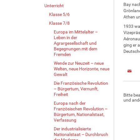
Bay nach
Unterricht
Grönland
Klasse 5/6
Athen un
Klasse 7/8
1933 war
Europa im Mittelalter –
Vizepräs
Leben in der
Aéronaut
Agrargesellschaft und
ging er 
Begegnungen mit dem
Deutsche
Fremden
Wende zur Neuzeit – neue
Welten, neue Horizonte, neue
Gewalt
Die Französische Revolution
– Bürgertum, Vernunft,
Freiheit
Bitte be
und ande
Europa nach der
Französischen Revolution –
Bürgertum, Nationalstaat,
Verfassung
Der industrialisierte
Nationalstaat – Durchbruch
der Moderne