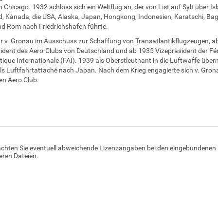
 Chicago. 1932 schloss sich ein Weltflug an, der von List auf Sylt über Is
, Kanada, die USA, Alaska, Japan, Hongkong, Indonesien, Karatschi, Ba
d Rom nach Friedrichshafen führte.
 v. Gronau im Ausschuss zur Schaffung von Transatlantikflugzeugen, a
ident des Aero-Clubs von Deutschland und ab 1935 Vizepräsident der Fé
ique Internationale (FAI). 1939 als Oberstleutnant in die Luftwaffe üb
als Luftfahrtattaché nach Japan. Nach dem Krieg engagierte sich v. Gron
n Aero Club.
achten Sie eventuell abweichende Lizenzangaben bei den eingebundenen 
ren Dateien.