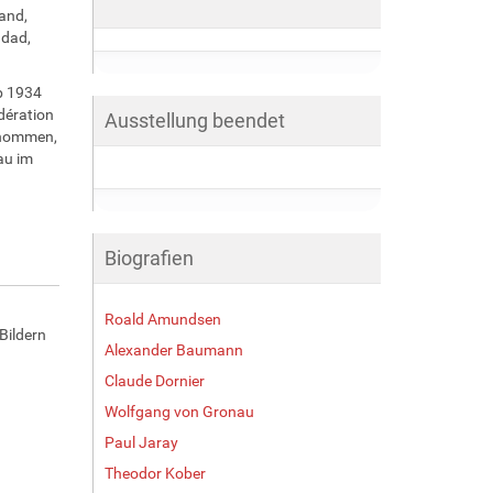
land,
gdad,
b 1934
dération
Ausstellung beendet
ernommen,
au im
Biografien
Roald Amundsen
Bildern
Alexander Baumann
Claude Dornier
Wolfgang von Gronau
Paul Jaray
Theodor Kober