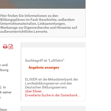
Hier finden Sie Informationen zu den
Bildungsplänen im Fach Geschichte, außerdem
Unterrichtsmaterialien, Linksammlungen,
Werkzeuge zur Eigenrecherche und Hinweise auf
außerunterrichtliche Lernorte.
Suchbegriff ist "Luftfahrt"
y und
robung
ELIXIER ist die Metadatenbank der
Landesbildungsserver und des
. In
Deutschen Bildungsservers.
über Elixier...
t seiner
Erweiterte Suche in der Datenbank...
A
udson