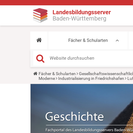
Landesbildungsserver
Baden-Württemberg
Fächer & Schularten
Y
Fächer & Schularten
Gesellschaftswissenschaftlic
o
Moderne
Industrialisierung in Friedrichshafen
Luf
u
a
r
e
h
e
r
e
: