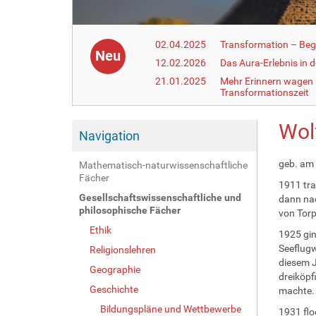
02.04.2025
Transformation – Begr
Neu
12.02.2026
Das Aura-Erlebnis in 
21.01.2025
Mehr Erinnern wagen –
Transformationszeit
Wol
Navigation
geb. am 
Mathematisch-naturwissenschaftliche
Fächer
1911 tra
Gesellschaftswissenschaftliche und
dann nac
philosophische Fächer
von Torp
Ethik
1925 gin
Seeflugw
Religionslehren
diesem J
Geographie
dreiköpf
Geschichte
machte. 
Bildungspläne und Wettbewerbe
1931 flo