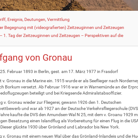
iff, Ereignis, Deutungen, Vermittlung
der Begegnung mit (videografierten) Zeitzeuginnen und Zeitzeugen
 1. Tag der Zeitzeuginnen und Zeitzeugen – Perspektiven auf die
fgang von Gronau
25. Februar 1893 in Berlin, gest. am 17. März 1977 in Frasdorf
t v. Gronau in die Marine ein. 1915 wurde er als Seeflieger nach Norderne
h Borkum versetzt. Ab Februar 1916 war er in Warnemünde an der Erp
edoflugzeugen beteiligt und bei Kriegsende Admiralstabsoffizier.
g v. Gronau wieder zur Fliegerei, gewann 1926 den 1. Deutschen
ettbewerb und war ab 1927 an der Deutsche Verkehrsfliegerschule (DVS)
ahre kaufte die DVS den Amundsen-Wal N 25, mit dem v. Groanu 1929 mi
igen Besatzung einen Islandflug als Vorbereitung für einen Flug in die US
Dieser glückte 1930 über Grönland und Labrador bis New York.
g v. Gronau mit einem neuen Wal über das Grönland-Inlandeis und die H