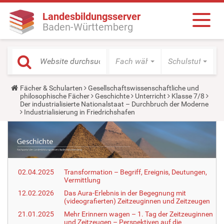
Landesbildungsserver
Baden-Württemberg
Fach wählen
Schulstufe wäh
Y
Fächer & Schularten
Gesellschaftswissenschaftliche und
o
philosophische Fächer
Geschichte
Unterricht
Klasse 7/8
u
Der industrialisierte Nationalstaat – Durchbruch der Moderne
a
Industrialisierung in Friedrichshafen
r
e
h
e
r
e
:
02.04.2025
Transformation – Begriff, Ereignis, Deutungen,
Vermittlung
12.02.2026
Das Aura-Erlebnis in der Begegnung mit
(videografierten) Zeitzeuginnen und Zeitzeugen
21.01.2025
Mehr Erinnern wagen – 1. Tag der Zeitzeuginnen
und Zeitzeugen – Perspektiven auf die