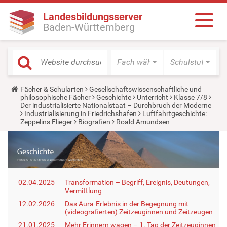
Landesbildungsserver
Baden-Württemberg
Fach wählen
Schulstufe wäh
Y
Fächer & Schularten
Gesellschaftswissenschaftliche und
o
philosophische Fächer
Geschichte
Unterricht
Klasse 7/8
u
Der industrialisierte Nationalstaat – Durchbruch der Moderne
a
Industrialisierung in Friedrichshafen
Luftfahrtgeschichte:
r
Zeppelins Flieger
Biografien
Roald Amundsen
e
h
e
r
e
:
02.04.2025
Transformation – Begriff, Ereignis, Deutungen,
Vermittlung
12.02.2026
Das Aura-Erlebnis in der Begegnung mit
(videografierten) Zeitzeuginnen und Zeitzeugen
21.01.2025
Mehr Erinnern wagen – 1. Tag der Zeitzeuginnen