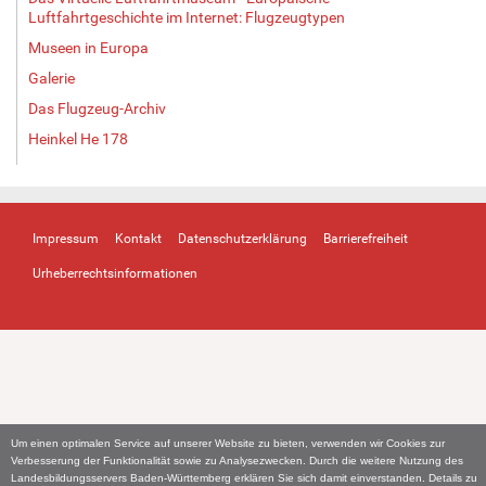
Luftfahrtgeschichte im Internet: Flugzeugtypen
Museen in Europa
Galerie
Das Flugzeug-Archiv
Heinkel He 178
Impressum
Kontakt
Datenschutzerklärung
Barrierefreiheit
Urheberrechtsinformationen
Um einen optimalen Service auf unserer Website zu bieten, verwenden wir Cookies zur
Verbesserung der Funktionalität sowie zu Analysezwecken. Durch die weitere Nutzung des
Landesbildungsservers Baden-Württemberg erklären Sie sich damit einverstanden. Details zu