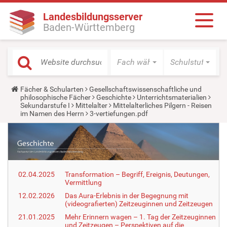
Landesbildungsserver
Baden-Württemberg
Fach wählen
Schulstufe wäh
Y
Fächer & Schularten
Gesellschaftswissenschaftliche und
o
philosophische Fächer
Geschichte
Unterrichtsmaterialien
u
Sekundarstufe I
Mittelalter
Mittelalterliches Pilgern - Reisen
a
im Namen des Herrn
3-vertiefungen.pdf
r
e
h
e
r
e
:
02.04.2025
Transformation – Begriff, Ereignis, Deutungen,
Vermittlung
12.02.2026
Das Aura-Erlebnis in der Begegnung mit
(videografierten) Zeitzeuginnen und Zeitzeugen
21.01.2025
Mehr Erinnern wagen – 1. Tag der Zeitzeuginnen
und Zeitzeugen – Perspektiven auf die