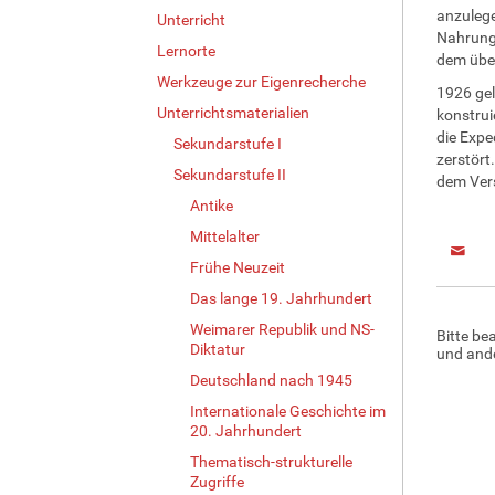
anzulege
Unterricht
Nahrung 
Lernorte
dem über
Werkzeuge zur Eigenrecherche
1926 gel
Unterrichtsmaterialien
konstrui
die Expe
Sekundarstufe I
zerstört
Sekundarstufe II
dem Vers
Antike
Mittelalter
Frühe Neuzeit
Das lange 19. Jahrhundert
Weimarer Republik und NS-
Bitte be
Diktatur
und ande
Deutschland nach 1945
Internationale Geschichte im
20. Jahrhundert
Thematisch-strukturelle
Zugriffe