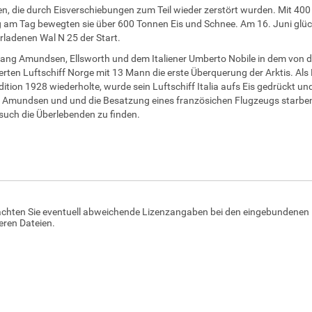
n, die durch Eisverschiebungen zum Teil wieder zerstört wurden. Mit 4
am Tag bewegten sie über 600 Tonnen Eis und Schnee. Am 16. Juni glüc
ladenen Wal N 25 der Start.
ang Amundsen, Ellsworth und dem Italiener Umberto Nobile in dem von 
erten Luftschiff Norge mit 13 Mann die erste Überquerung der Arktis. Als 
dition 1928 wiederholte, wurde sein Luftschiff Italia aufs Eis gedrückt un
. Amundsen und und die Besatzung eines französichen Flugzeugs starben
uch die Überlebenden zu finden.
achten Sie eventuell abweichende Lizenzangaben bei den eingebundenen 
ren Dateien.