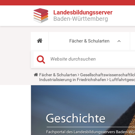
Landesbildungsserver
Baden-Württemberg
Fächer & Schularten
Y
Fächer & Schularten
Gesellschaftswissenschaftlic
o
Industrialisierung in Friedrichshafen
Luftfahrtgesc
u
a
r
e
h
e
r
e
: