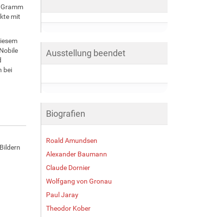
00 Gramm
kte mit
diesem
Nobile
Ausstellung beendet
d
 bei
Biografien
Roald Amundsen
Bildern
Alexander Baumann
Claude Dornier
Wolfgang von Gronau
Paul Jaray
Theodor Kober