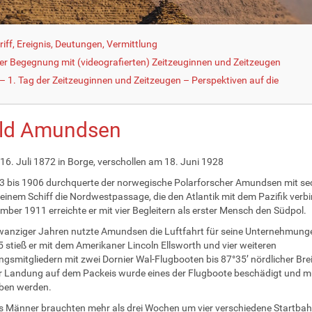
iff, Ereignis, Deutungen, Vermittlung
der Begegnung mit (videografierten) Zeitzeuginnen und Zeitzeugen
 1. Tag der Zeitzeuginnen und Zeitzeugen – Perspektiven auf die
ld Amundsen
16. Juli 1872 in Borge, verschollen am 18. Juni 1928
 bis 1906 durchquerte der norwegische Polarforscher Amundsen mit se
einem Schiff die Nordwestpassage, die den Atlantik mit dem Pazifik verb
mber 1911 erreichte er mit vier Begleitern als erster Mensch den Südpol.
wanziger Jahren nutzte Amundsen die Luftfahrt für seine Unternehmung
 stieß er mit dem Amerikaner Lincoln Ellsworth und vier weiteren
gsmitgliedern mit zwei Dornier Wal-Flugbooten bis 87°35’ nördlicher Brei
 Landung auf dem Packeis wurde eines der Flugboote beschädigt und m
ben werden.
s Männer brauchten mehr als drei Wochen um vier verschiedene Startba