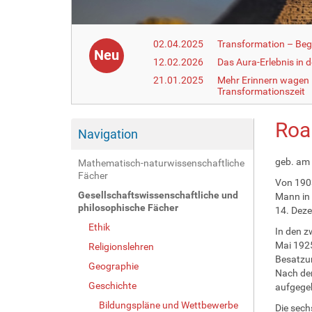
02.04.2025
Transformation – Begr
Neu
12.02.2026
Das Aura-Erlebnis in 
21.01.2025
Mehr Erinnern wagen –
Transformationszeit
Roa
Navigation
geb. am 
Mathematisch-naturwissenschaftliche
Fächer
Von 1903
Gesellschaftswissenschaftliche und
Mann in 
philosophische Fächer
14. Deze
Ethik
In den z
Mai 1925
Religionslehren
Besatzun
Geographie
Nach der
Geschichte
aufgege
Bildungspläne und Wettbewerbe
Die sech