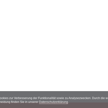
Cookies zur Verbesserung der Funktionalität sowie zu Analysezwecken. Durch die
meidung finden Sie in unserer
Datenschutzerklärung
.