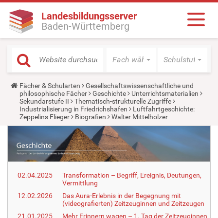
Landesbildungsserver
Baden-Württemberg
Fach wählen
Schulstufe wäh
Y
Fächer & Schularten
Gesellschaftswissenschaftliche und
o
philosophische Fächer
Geschichte
Unterrichtsmaterialien
u
Sekundarstufe II
Thematisch-strukturelle Zugriffe
a
Industrialisierung in Friedrichshafen
Luftfahrtgeschichte:
r
Zeppelins Flieger
Biografien
Walter Mittelholzer
e
h
e
r
e
:
02.04.2025
Transformation – Begriff, Ereignis, Deutungen,
Vermittlung
12.02.2026
Das Aura-Erlebnis in der Begegnung mit
(videografierten) Zeitzeuginnen und Zeitzeugen
21.01.2025
Mehr Erinnern wagen – 1. Tag der Zeitzeuginnen