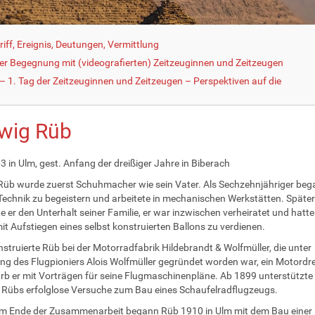
iff, Ereignis, Deutungen, Vermittlung
der Begegnung mit (videografierten) Zeitzeuginnen und Zeitzeugen
 1. Tag der Zeitzeuginnen und Zeitzeugen – Perspektiven auf die
wig Rüb
3 in Ulm, gest. Anfang der dreißiger Jahre in Biberach
üb wurde zuerst Schuhmacher wie sein Vater. Als Sechzehnjähriger beg
 Technik zu begeistern und arbeitete in mechanischen Werkstätten. Später
e er den Unterhalt seiner Familie, er war inzwischen verheiratet und hatte
it Aufstiegen eines selbst konstruierten Ballons zu verdienen.
struierte Rüb bei der Motorradfabrik Hildebrandt & Wolfmüller, die unter
ung des Flugpioniers Alois Wolfmüller gegründet worden war, ein Motordre
b er mit Vorträgen für seine Flugmaschinenpläne. Ab 1899 unterstützte
 Rübs erfolglose Versuche zum Bau eines Schaufelradflugzeugs.
m Ende der Zusammenarbeit begann Rüb 1910 in Ulm mit dem Bau einer