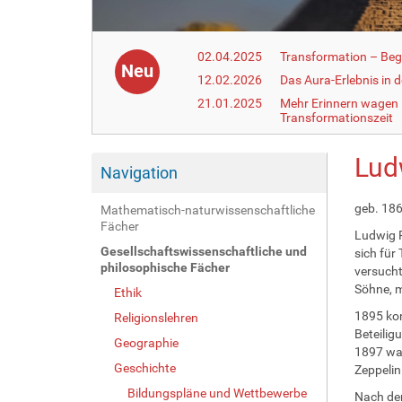
02.04.2025
Transformation – Begr
Neu
12.02.2026
Das Aura-Erlebnis in 
21.01.2025
Mehr Erinnern wagen –
Transformationszeit
Lud
Navigation
geb. 186
Mathematisch-naturwissenschaftliche
Fächer
Ludwig R
Gesellschaftswissenschaftliche und
sich für
philosophische Fächer
versucht
Söhne, m
Ethik
1895 kon
Religionslehren
Beteilig
Geographie
1897 war
Geschichte
Zeppelin
Bildungspläne und Wettbewerbe
Nach de