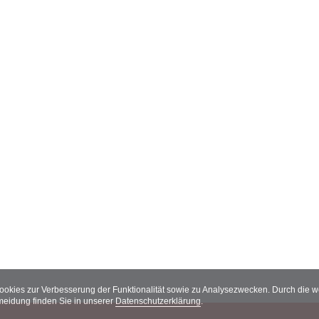
Cookies zur Verbesserung der Funktionalität sowie zu Analysezwecken. Durch die
meidung finden Sie in unserer
Datenschutzerklärung
.