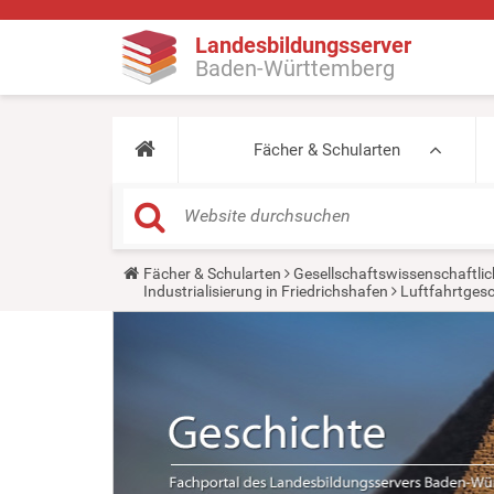
Landesbildungsserver
Baden-Württemberg
Fächer & Schularten
Y
Fächer & Schularten
Gesellschaftswissenschaftlic
o
Industrialisierung in Friedrichshafen
Luftfahrtgesc
u
a
r
e
h
e
r
e
: