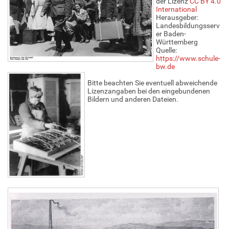
der Lizenz
CC BY 4.0
l
International
a
Herausgeber:
k
Landesbildungsserv
t
er Baden-
i
Württemberg
o
Quelle:
n
https://www.schule-
e
bw.de
n
Bitte beachten Sie eventuell abweichende
Lizenzangaben bei den eingebundenen
Bildern und anderen Dateien.