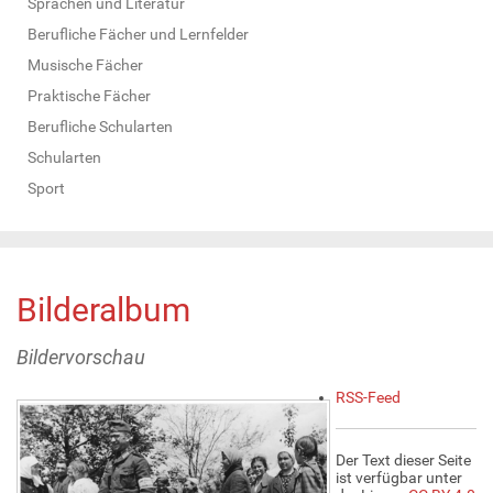
Sprachen und Literatur
Berufliche Fächer und Lernfelder
Musische Fächer
Praktische Fächer
Berufliche Schularten
Schularten
Sport
Bilderalbum
Bildervorschau
A
RSS-Feed
r
t
i
Der Text dieser Seite
k
ist verfügbar unter
e