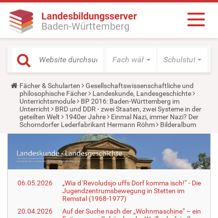
Landesbildungsserver
Baden-Württemberg
Fach wählen
Schulstufe wäh
Y
Fächer & Schularten
Gesellschaftswissenschaftliche und
o
philosophische Fächer
Landeskunde, Landesgeschichte
u
Unterrichtsmodule
BP 2016: Baden-Württemberg im
a
Unterricht
BRD und DDR - zwei Staaten, zwei Systeme in der
r
geteilten Welt
1940er Jahre
Einmal Nazi, immer Nazi? Der
e
Schorndorfer Lederfabrikant Hermann Röhm
Bilderalbum
h
e
r
e
:
06.05.2026
„Wia d´Revoludsjo uffs Dorf komma isch!“ - Die
Jugendzentrumsbewegung in Stetten im
Remstal (1968-1977)
20.04.2026
Auf der Suche nach der „Wohnmaschine“ – ein