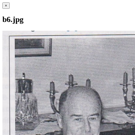
×
b6.jpg