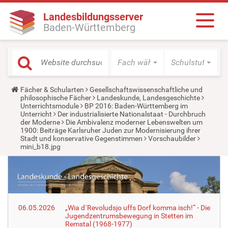
Landesbildungsserver
Baden-Württemberg
Fach wählen
Schulstufe wäh
Y
Fächer & Schularten
Gesellschaftswissenschaftliche und
o
philosophische Fächer
Landeskunde, Landesgeschichte
u
Unterrichtsmodule
BP 2016: Baden-Württemberg im
a
Unterricht
Der industrialisierte Nationalstaat - Durchbruch
r
der Moderne
Die Ambivalenz moderner Lebenswelten um
e
1900: Beiträge Karlsruher Juden zur Modernisierung ihrer
h
Stadt und konservative Gegenstimmen
Vorschaubilder
e
mini_b18.jpg
r
e
:
06.05.2026
„Wia d´Revoludsjo uffs Dorf komma isch!“ - Die
Jugendzentrumsbewegung in Stetten im
Remstal (1968-1977)