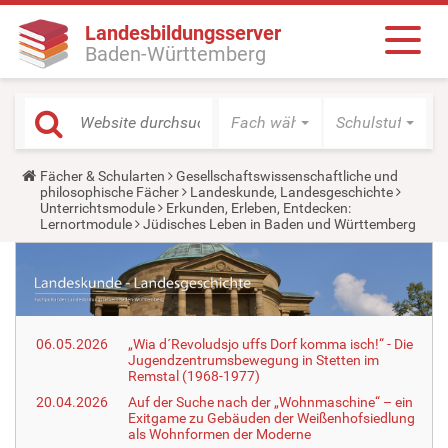
Landesbildungsserver
Baden-Württemberg
Fach wählen
Schulstufe wäh
Y
Fächer & Schularten
Gesellschaftswissenschaftliche und
o
philosophische Fächer
Landeskunde, Landesgeschichte
u
Unterrichtsmodule
Erkunden, Erleben, Entdecken:
a
Lernortmodule
Jüdisches Leben in Baden und Württemberg
r
e
h
e
r
e
:
06.05.2026
„Wia d´Revoludsjo uffs Dorf komma isch!“ - Die
Jugendzentrumsbewegung in Stetten im
Remstal (1968-1977)
20.04.2026
Auf der Suche nach der „Wohnmaschine“ – ein
Exitgame zu Gebäuden der Weißenhofsiedlung
als Wohnformen der Moderne