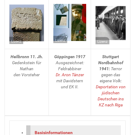
Lizenz
Lizenz
Lizenz
Heilbronn 11. Jh.
Göppingen 1917
Stuttgart
Gedenkstein für
Ausgezeichnet:
Nordbahnhof
Nathan
Feldrabbiner
1941:
Terror
den Vorsteher
Dr. Aron Tänzer
gegen das
mit Davidstern
eigene Volk:
und EK II.
Deportation von
jüdischen
Deutschen ins
KZ nach Riga
Basisinformationen