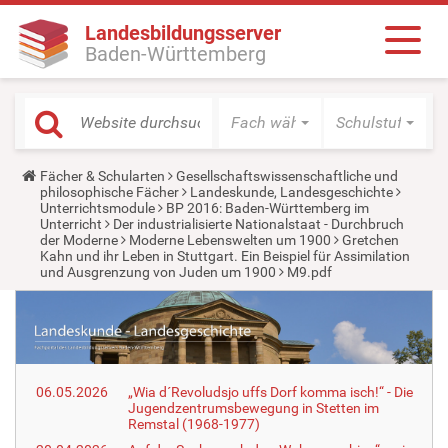
Landesbildungsserver
Baden-Württemberg
Fach wählen
Schulstufe wäh
Y
Fächer & Schularten
Gesellschaftswissenschaftliche und
o
philosophische Fächer
Landeskunde, Landesgeschichte
u
Unterrichtsmodule
BP 2016: Baden-Württemberg im
a
Unterricht
Der industrialisierte Nationalstaat - Durchbruch
r
der Moderne
Moderne Lebenswelten um 1900
Gretchen
e
Kahn und ihr Leben in Stuttgart. Ein Beispiel für Assimilation
h
und Ausgrenzung von Juden um 1900
M9.pdf
e
r
e
:
06.05.2026
„Wia d´Revoludsjo uffs Dorf komma isch!“ - Die
Jugendzentrumsbewegung in Stetten im
Remstal (1968-1977)