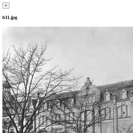
×
b11.jpg