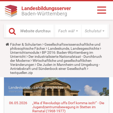
Landesbildungsserver
Baden-Württemberg
Fach wählen
Schulstufe wäh
Y
Fächer & Schularten
Gesellschaftswissenschaftliche und
o
philosophische Fächer
Landeskunde, Landesgeschichte
u
Unterrichtsmodule
BP 2016: Baden-Württemberg im
a
Unterricht
Der industrialisierte Nationalstaat - Durchbruch
r
der Moderne
Wirtschaftliche und gesellschaftlichen
e
Veränderungen
Die Juden in Mannheim und Umgebung -
h
Antriebskraft und Sündenbock einer Gesellschaft
e
textquellen.zip
r
e
:
06.05.2026
„Wia d´Revoludsjo uffs Dorf komma isch!“ - Die
Jugendzentrumsbewegung in Stetten im
Remstal (1968-1977)