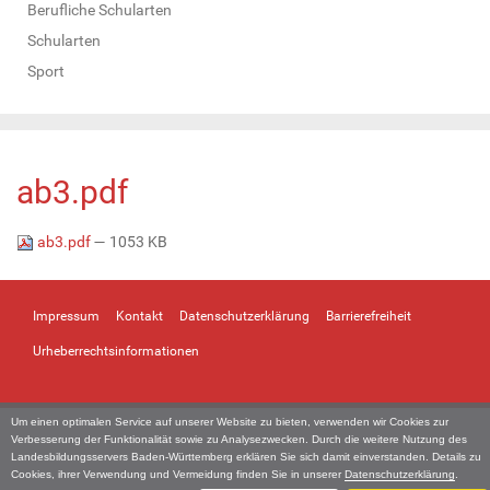
Berufliche Schularten
Schularten
Sport
ab3.pdf
ab3.pdf
— 1053 KB
Impressum
Kontakt
Datenschutzerklärung
Barrierefreiheit
Urheberrechtsinformationen
Um einen optimalen Service auf unserer Website zu bieten, verwenden wir Cookies zur
Verbesserung der Funktionalität sowie zu Analysezwecken. Durch die weitere Nutzung des
Landesbildungsservers Baden-Württemberg erklären Sie sich damit einverstanden. Details zu
Cookies, ihrer Verwendung und Vermeidung finden Sie in unserer
Datenschutzerklärung
.