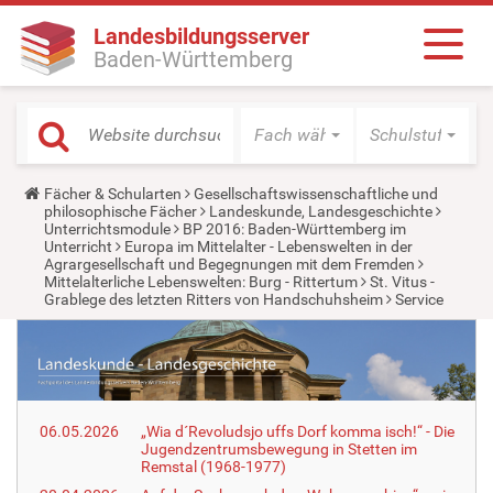
Landesbildungsserver
Baden-Württemberg
Fach wählen
Schulstufe wäh
Y
Fächer & Schularten
Gesellschaftswissenschaftliche und
o
philosophische Fächer
Landeskunde, Landesgeschichte
u
Unterrichtsmodule
BP 2016: Baden-Württemberg im
a
Unterricht
Europa im Mittelalter - Lebenswelten in der
r
Agrargesellschaft und Begegnungen mit dem Fremden
e
Mittelalterliche Lebenswelten: Burg - Rittertum
St. Vitus -
h
Grablege des letzten Ritters von Handschuhsheim
Service
e
r
e
:
06.05.2026
„Wia d´Revoludsjo uffs Dorf komma isch!“ - Die
Jugendzentrumsbewegung in Stetten im
Remstal (1968-1977)