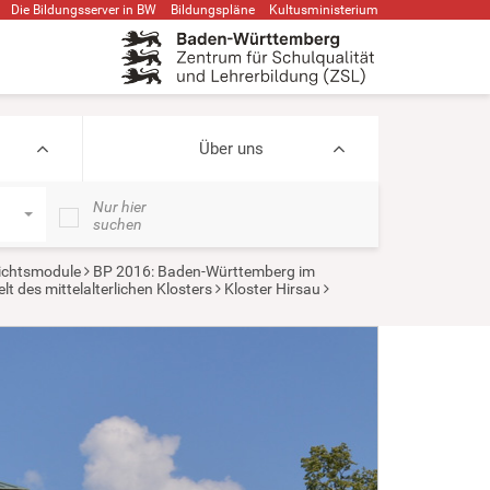
Die Bildungsserver in BW
Bildungspläne
Kultusministerium
Über uns
Nur hier
suchen
ichtsmodule
BP 2016: Baden-Württemberg im
t des mittelalterlichen Klosters
Kloster Hirsau