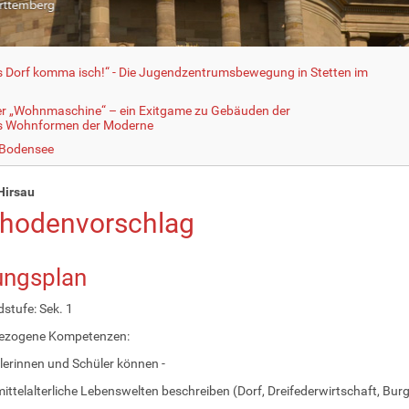
fs Dorf komma isch!“ - Die Jugendzentrumsbewegung in Stetten im
er „Wohnmaschine“ – ein Exitgame zu Gebäuden der
ls Wohnformen der Moderne
 Bodensee
Hirsau
hodenvorschlag
ungsplan
stufe: Sek. 1
bezogene Kompetenzen:
lerinnen und Schüler können -
mittelalterliche Lebenswelten beschreiben (Dorf, Dreifederwirtschaft, Burg