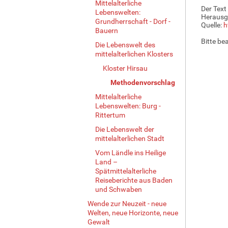
Mittelalterliche
Der Text
Lebenswelten:
Herausg
Grundherrschaft - Dorf -
Quelle:
h
Bauern
Bitte be
Die Lebenswelt des
mittelalterlichen Klosters
Kloster Hirsau
Methodenvorschlag
Mittelalterliche
Lebenswelten: Burg -
Rittertum
Die Lebenswelt der
mittelalterlichen Stadt
Vom Ländle ins Heilige
Land –
Spätmittelalterliche
Reiseberichte aus Baden
und Schwaben
Wende zur Neuzeit - neue
Welten, neue Horizonte, neue
Gewalt