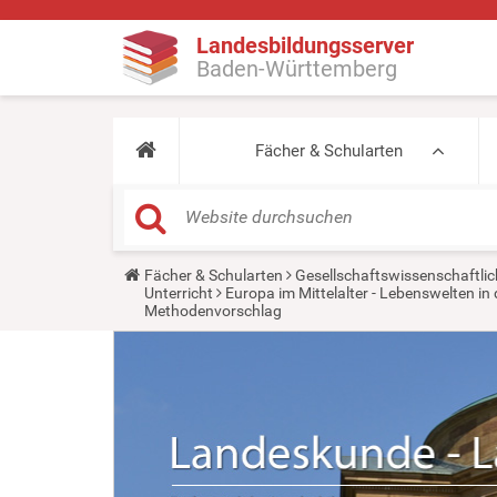
Landesbildungsserver
Baden-Württemberg
Fächer & Schularten
Y
Fächer & Schularten
Gesellschaftswissenschaftlic
o
Unterricht
Europa im Mittelalter - Lebenswelten 
u
Methodenvorschlag
a
r
e
h
e
r
e
: