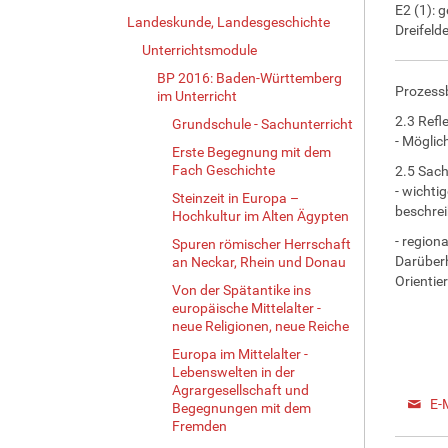
E2 (1): 
Landeskunde, Landesgeschichte
Dreifeld
Unterrichtsmodule
BP 2016: Baden-Württemberg
Prozess
im Unterricht
2.3 Refl
Grundschule - Sachunterricht
- Möglic
Erste Begegnung mit dem
Fach Geschichte
2.5 Sac
- wichti
Steinzeit in Europa –
beschrei
Hochkultur im Alten Ägypten
- region
Spuren römischer Herrschaft
Darüberh
an Neckar, Rhein und Donau
Orienti
Von der Spätantike ins
europäische Mittelalter -
neue Religionen, neue Reiche
Europa im Mittelalter -
Lebenswelten in der
Agrargesellschaft und
E-
Begegnungen mit dem
Fremden