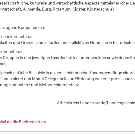
gesellschaftliche, kulturelle und wirtschaftliche Aspekte mittelalterlicher
erwirtschaft, Allmende, Burg, Rittertum, Kloster, Klosterschule)
bezogene Kompetenzen:
exionskompetenz:
hkeiten und Grenzen individuellen und kollektiven Handelns in historisch
hkompetenz:
ge Gruppen in den jeweiligen Gesellschaften unterscheiden sowie deren 
ben;
algeschichtliche Beispiele in allgemeinhistorische Zusammenhänge einor
inaus bietet das Modul Gelegenheit zur Förderung weiterer prozessbe
erungskompetenz und Methodenkompetenz
- Arbeitskreis Landeskunde/Landesgeschic
Mail an die Fachredaktion