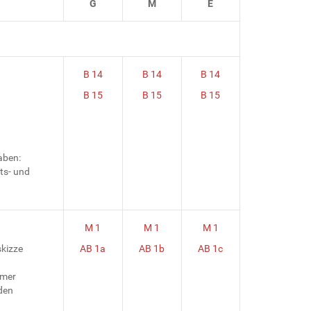
G
M
E
B 14
B 14
B 14
B 15
B 15
B 15
aben:
ts- und
M 1
M 1
M 1
skizze
AB 1a
AB 1b
AB 1c
mmer
den