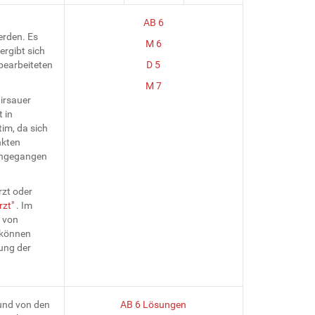
AB 6
erden. Es
M 6
ergibt sich
bearbeiteten
D 5
M 7
Hirsauer
 in
tim, da sich
nkten
eingegangen
rzt oder
rzt"
. Im
g von
 können
lung der
und von den
AB 6 Lösungen