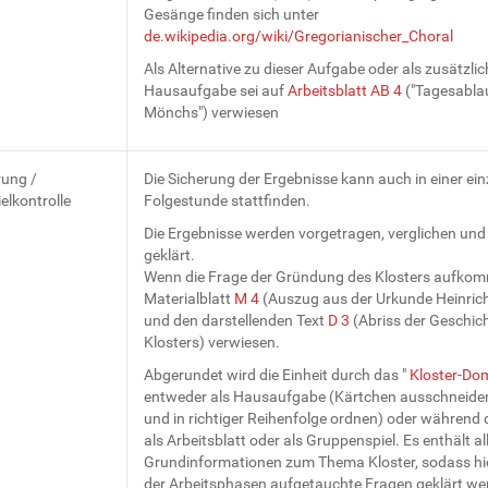
Gesänge finden sich unter
de.wikipedia.org/wiki/Gregorianischer_Choral
Als Alternative zu dieser Aufgabe oder als zusätzlic
Hausaufgabe sei auf
Arbeitsblatt AB 4
("Tagesablau
Mönchs") verwiesen
rung /
Die Sicherung der Ergebnisse kann auch in einer ei
elkontrolle
Folgestunde stattfinden.
Die Ergebnisse werden vorgetragen, verglichen und
geklärt.
Wenn die Frage der Gründung des Klosters aufkomm
Materialblatt
M 4
(Auszug aus der Urkunde Heinrich
und den darstellenden Text
D 3
(Abriss der Geschic
Klosters) verwiesen.
Abgerundet wird die Einheit durch das "
Kloster-Do
entweder als Hausaufgabe (Kärtchen ausschneide
und in richtiger Reihenfolge ordnen) oder während 
als Arbeitsblatt oder als Gruppenspiel. Es enthält a
Grundinformationen zum Thema Kloster, sodass h
der Arbeitsphasen aufgetauchte Fragen geklärt we