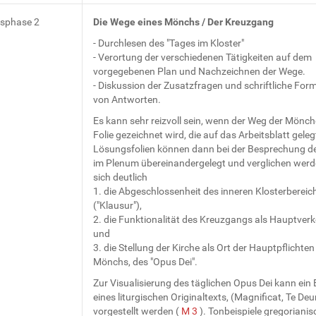
tsphase 2
Die Wege eines Mönchs / Der Kreuzgang
- Durchlesen des "Tages im Kloster"
- Verortung der verschiedenen Tätigkeiten auf dem
vorgegebenen Plan und Nachzeichnen der Wege.
- Diskussion der Zusatzfragen und schriftliche For
von Antworten.
Es kann sehr reizvoll sein, wenn der Weg der Mönch
Folie gezeichnet wird, die auf das Arbeitsblatt geleg
Lösungsfolien können dann bei der Besprechung d
im Plenum übereinandergelegt und verglichen werde
sich deutlich
1. die Abgeschlossenheit des inneren Klosterbereic
("Klausur"),
2. die Funktionalität des Kreuzgangs als Hauptver
und
3. die Stellung der Kirche als Ort der Hauptpflichten
Mönchs, des "Opus Dei".
Zur Visualisierung des täglichen Opus Dei kann ein B
eines liturgischen Originaltexts, (Magnificat, Te Deu
vorgestellt werden (
M 3
). Tonbeispiele gregorianis