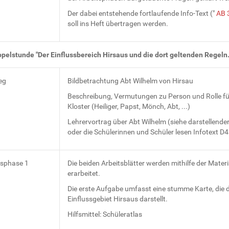
Der dabei entstehende fortlaufende Info-Text ("
AB 
soll ins Heft übertragen werden.
ppelstunde "Der Einflussbereich Hirsaus und die dort geltenden Regeln
eg
Bildbetrachtung Abt Wilhelm von Hirsau
Beschreibung, Vermutungen zu Person und Rolle fü
Kloster (Heiliger, Papst, Mönch, Abt, ...)
Lehrervortrag über Abt Wilhelm (siehe darstellende
oder die Schülerinnen und Schüler lesen Infotext D
tsphase 1
Die beiden Arbeitsblätter werden mithilfe der Materi
erarbeitet.
Die erste Aufgabe umfasst eine stumme Karte, die 
Einflussgebiet Hirsaus darstellt.
Hilfsmittel: Schüleratlas