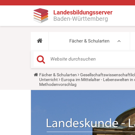
Landesbildungsserver
Baden-Württemberg
Fächer & Schularten
Y
Fächer & Schularten
Gesellschaftswissenschaftlic
o
Unterricht
Europa im Mittelalter - Lebenswelten 
u
Methodenvorschlag
a
r
e
h
e
r
e
: