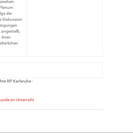
gesehen.
 Plenum
lgs der
e Diskussion
edingungen
angestellt,
 ihren
lterlichen
hte RP Karlsruhe -
unde im Unterricht