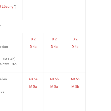
3 Lösung
")
.
"
B 2
B 2
B 2
r das
D 4a
D 4a
D 4b
r Text D4b)
4a bzw. D4b.
alien
AB 5a
AB 5b
AB 5c
M 5a
M 5a
M 5b
das