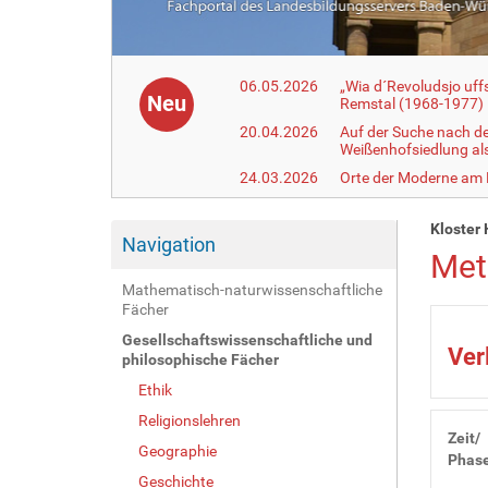
06.05.2026
„Wia d´Revoludsjo uf
Neu
Remstal (1968-1977)
20.04.2026
Auf der Suche nach d
Weißenhofsiedlung a
24.03.2026
Orte der Moderne am
Kloster 
Navigation
Met
Mathematisch-naturwissenschaftliche
Fächer
Gesellschaftswissenschaftliche und
Ver
philosophische Fächer
Ethik
Religionslehren
Zeit/
Geographie
Phas
Geschichte