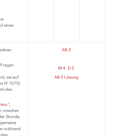
he
f eines
nzelnen
AB 3
 Fragen
M 4
,
D 3
t, sei auf
AB 3 Lösung
s IV 1075)
hte des
mino
",
n, mischen
der Stunde,
llgemeine
ier während
rden.