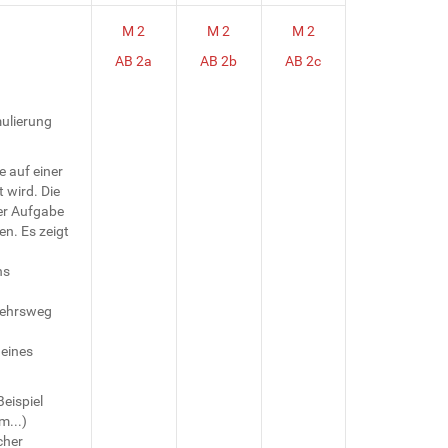
M 2
M 2
M 2
AB 2a
AB 2b
AB 2c
mulierung
e auf einer
t wird. Die
er Aufgabe
n. Es zeigt
hs
kehrsweg
 eines
eispiel
m...)
cher