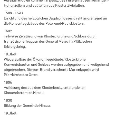
Aureliusreliquien kommen in Besitz des Fürstenhauses Hechingen-
Hohenzollern und später an das Kloster Zwiefalten.
1589 - 1593
Errichtung des herzoglichen Jagdschlosses direkt angrenzend an
die Konventsgebäude des Peter-und-Paulsklosters.
1692
Teilweise Zerstörung von Kloster, Kirche und Schloss durch
französische Truppen des General Melac im Pfälzischen
Erbfolgekrieg.
18.Jhdt.
Wiederaufbau der Ökonomiegebäude. Klosterkirche,
Konventsbauten und Schloss werden aufgegeben und weitgehend
abgebrochen. Die vom Brand verschonte Marienkapelle wird
Pfarrkirche des Ortes.
1806
Auflösung des aus dem Klosterbesitz entstandenen
Klosteroberamtes Hirsau.
1830
Bildung der Gemeinde Hirsau.
19.Jhdt.