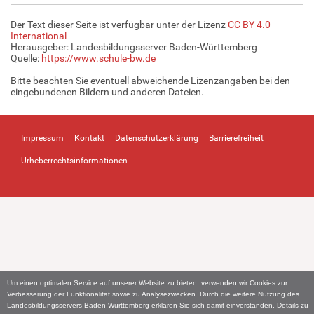
Der Text dieser Seite ist verfügbar unter der Lizenz
CC BY 4.0
International
Herausgeber: Landesbildungsserver Baden-Württemberg
Quelle:
https://www.schule-bw.de
Bitte beachten Sie eventuell abweichende Lizenzangaben bei den
eingebundenen Bildern und anderen Dateien.
Impressum
Kontakt
Datenschutzerklärung
Barrierefreiheit
Urheberrechtsinformationen
Um einen optimalen Service auf unserer Website zu bieten, verwenden wir Cookies zur
Verbesserung der Funktionalität sowie zu Analysezwecken. Durch die weitere Nutzung des
Landesbildungsservers Baden-Württemberg erklären Sie sich damit einverstanden. Details zu