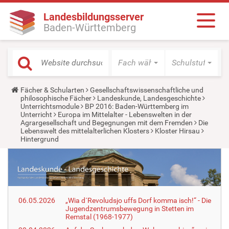
Landesbildungsserver
Baden-Württemberg
Fach wählen
Schulstufe wäh
Y
Fächer & Schularten
Gesellschaftswissenschaftliche und
o
philosophische Fächer
Landeskunde, Landesgeschichte
u
Unterrichtsmodule
BP 2016: Baden-Württemberg im
a
Unterricht
Europa im Mittelalter - Lebenswelten in der
r
Agrargesellschaft und Begegnungen mit dem Fremden
Die
e
Lebenswelt des mittelalterlichen Klosters
Kloster Hirsau
h
Hintergrund
e
r
e
:
06.05.2026
„Wia d´Revoludsjo uffs Dorf komma isch!“ - Die
Jugendzentrumsbewegung in Stetten im
Remstal (1968-1977)