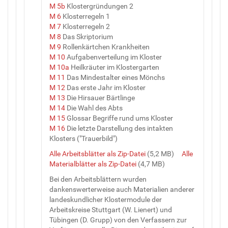
M 5b
Klostergründungen 2
M 6
Klosterregeln 1
M 7
Klosterregeln 2
M 8
Das Skriptorium
M 9
Rollenkärtchen Krankheiten
M 10
Aufgabenverteilung im Kloster
M 10a
Heilkräuter im Klostergarten
M 11
Das Mindestalter eines Mönchs
M 12
Das erste Jahr im Kloster
M 13
Die Hirsauer Bärtlinge
M 14
Die Wahl des Abts
M 15
Glossar Begriffe rund ums Kloster
M 16
Die letzte Darstellung des intakten
Klosters ("Trauerbild")
Alle Arbeitsblätter als Zip-Datei
(5,2 MB)
Alle
Materialblätter als Zip-Datei
(4,7 MB)
Bei den Arbeitsblättern wurden
dankenswerterweise auch Materialien anderer
landeskundlicher Klostermodule der
Arbeitskreise Stuttgart (W. Lienert) und
Tübingen (D. Grupp) von den Verfassern zur