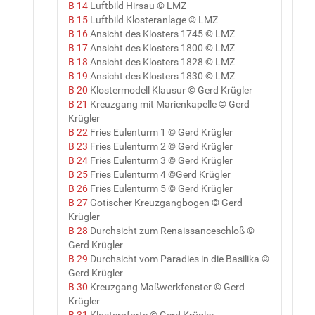
B 14
Luftbild Hirsau © LMZ
B 15
Luftbild Klosteranlage © LMZ
B 16
Ansicht des Klosters 1745 © LMZ
B 17
Ansicht des Klosters 1800 © LMZ
B 18
Ansicht des Klosters 1828 © LMZ
B 19
Ansicht des Klosters 1830 © LMZ
B 20
Klostermodell Klausur © Gerd Krügler
B 21
Kreuzgang mit Marienkapelle © Gerd
Krügler
B 22
Fries Eulenturm 1 © Gerd Krügler
B 23
Fries Eulenturm 2 © Gerd Krügler
B 24
Fries Eulenturm 3 © Gerd Krügler
B 25
Fries Eulenturm 4 ©Gerd Krügler
B 26
Fries Eulenturm 5 © Gerd Krügler
B 27
Gotischer Kreuzgangbogen © Gerd
Krügler
B 28
Durchsicht zum Renaissanceschloß ©
Gerd Krügler
B 29
Durchsicht vom Paradies in die Basilika ©
Gerd Krügler
B 30
Kreuzgang Maßwerkfenster © Gerd
Krügler
B 31
Klosterpforte © Gerd Krügler