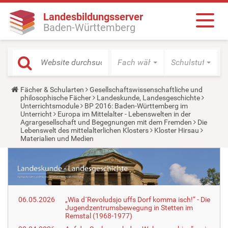
Landesbildungsserver
Baden-Württemberg
Fach wählen
Schulstufe wäh
Y
Fächer & Schularten
Gesellschaftswissenschaftliche und
o
philosophische Fächer
Landeskunde, Landesgeschichte
u
Unterrichtsmodule
BP 2016: Baden-Württemberg im
a
Unterricht
Europa im Mittelalter - Lebenswelten in der
r
Agrargesellschaft und Begegnungen mit dem Fremden
Die
e
Lebenswelt des mittelalterlichen Klosters
Kloster Hirsau
h
Materialien und Medien
e
r
e
:
06.05.2026
„Wia d´Revoludsjo uffs Dorf komma isch!“ - Die
Jugendzentrumsbewegung in Stetten im
Remstal (1968-1977)