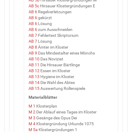
AB 5c
Hirsauer Klostergründungen E
AB 6
Regelverletzungen
AB 6
gekürzt
AB 6
Lösung
AB 6
zum Ausschneiden
AB 7
Fehlertext Skriptorium
AB 7
Lösung
AB 8
Ämter im Kloster
AB 9
Das Mindestalter eines Mönchs
AB 10
Das Noviziat
AB 11
Die Hirsauer Bärtlinge
AB 12
Essen im Kloster
AB 13
Hygiene im Kloster
AB 14
Die Wahl des Abtes
AB 15
Auswertung Rollenspiele
Materialblätter
M 1
Klosterplan
M 2
Der Ablauf eines Tages im Kloster
M 3
Gesänge des Opus Dei
M 4
Klostergründung Urkunde 1075
M 5a
Klostergründungen 1