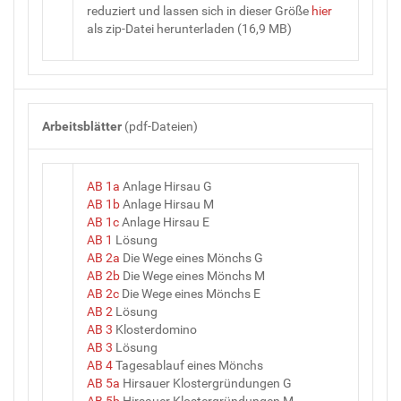
reduziert und lassen sich in dieser Größe
hier
als zip-Datei herunterladen (16,9 MB)
Arbeitsblätter
(pdf-Dateien)
AB 1a
Anlage Hirsau G
AB 1b
Anlage Hirsau M
AB 1c
Anlage Hirsau E
AB 1
Lösung
AB 2a
Die Wege eines Mönchs G
AB 2b
Die Wege eines Mönchs M
AB 2c
Die Wege eines Mönchs E
AB 2
Lösung
AB 3
Klosterdomino
AB 3
Lösung
AB 4
Tagesablauf eines Mönchs
AB 5a
Hirsauer Klostergründungen G
AB 5b
Hirsauer Klostergründungen M