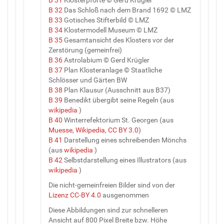
B 32
Das Schloß nach dem Brand 1692 © LMZ
B 33
Gotisches Stifterbild © LMZ
B 34
Klostermodell Museum © LMZ
B 35
Gesamtansicht des Klosters vor der
Zerstörung (gemeinfrei)
B 36
Astrolabium © Gerd Krügler
B 37
Plan Klosteranlage © Staatliche
Schlösser und Gärten BW
B 38
Plan Klausur (Ausschnitt aus B37)
B 39
Benedikt übergibt seine Regeln (aus
wikipedia
)
B 40
Winterrefektorium St. Georgen (aus
Muesse
,
Wikipedia
,
CC BY 3.0
)
B 41
Darstellung eines schreibenden Mönchs
(aus
wikipedia
)
B 42
Selbstdarstellung eines Illustrators (aus
wikipedia
)
Die nicht-gemeinfreien Bilder sind von der
Lizenz CC-BY 4.0
ausgenommen
Diese Abbildungen sind zur schnelleren
Ansicht auf 800 Pixel Breite bzw. Höhe