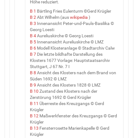
Höhe reduziert.
B 1
Bärtling Fries Eulenturm ©Gerd Krügler
B 2
Abt Wilhelm (aus
wikipedia
)
B 3
Innenansicht Peter-und-Pauls-Basilika ©
Georg Loesti
B 4
Aureliuskirche © Georg Loesti
B 5
Innenansicht Aureliuskirche © LMZ
B 6
Modell Klosteranlage © Stadtarchiv Calw
B 7
Die letzte bildhafte Darstellung des
Klosters 1677 Vorlage: Hauptstaatsarchiv
Stuttgart, J 67 Nr. 7 I
B 8
Ansicht des Klosters nach dem Brand von
Süden 1692 © LMZ
B 9
Ansicht des Klosters 1828 © LMZ
B 10
Zustand des Klosters nach der
Zerstörung 1692 © Gerd Krügler
B 11
Überreste des Kreuzgangs © Gerd
Krügler
B 12
Maßwerkfenster des Kreuzgangs © Gerd
Krügler
B 13
Fensterrosette Marienkapelle © Gerd
Krügler