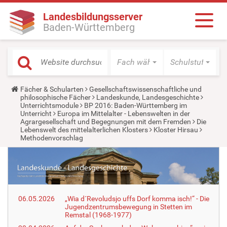
Landesbildungsserver
Baden-Württemberg
Fach wählen
Schulstufe wäh
Y
Fächer & Schularten
Gesellschaftswissenschaftliche und
o
philosophische Fächer
Landeskunde, Landesgeschichte
u
Unterrichtsmodule
BP 2016: Baden-Württemberg im
a
Unterricht
Europa im Mittelalter - Lebenswelten in der
r
Agrargesellschaft und Begegnungen mit dem Fremden
Die
e
Lebenswelt des mittelalterlichen Klosters
Kloster Hirsau
h
Methodenvorschlag
e
r
e
:
06.05.2026
„Wia d´Revoludsjo uffs Dorf komma isch!“ - Die
Jugendzentrumsbewegung in Stetten im
Remstal (1968-1977)