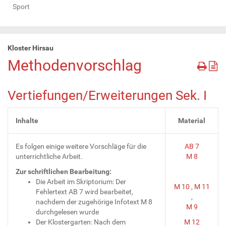
Sport
Kloster Hirsau
Methodenvorschlag
Vertiefungen/Erweiterungen Sek. I
Inhalte
Material
Es folgen einige weitere Vorschläge für die
AB 7
unterrichtliche Arbeit.
M 8
Zur schriftlichen Bearbeitung:
Die Arbeit im Skriptorium: Der
M 10
,
M 11
Fehlertext AB 7 wird bearbeitet,
,
nachdem der zugehörige Infotext M 8
M 9
durchgelesen wurde
Der Klostergarten: Nach dem
M 12