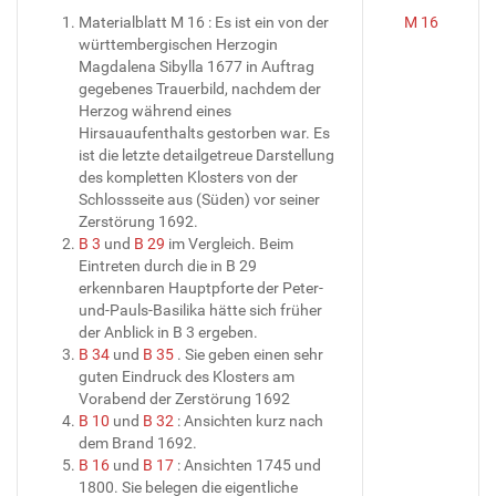
Materialblatt M 16 : Es ist ein von der
M 16
württembergischen Herzogin
Magdalena Sibylla 1677 in Auftrag
gegebenes Trauerbild, nachdem der
Herzog während eines
Hirsauaufenthalts gestorben war. Es
ist die letzte detailgetreue Darstellung
des kompletten Klosters von der
Schlossseite aus (Süden) vor seiner
Zerstörung 1692.
B 3
und
B 29
im Vergleich. Beim
Eintreten durch die in B 29
erkennbaren Hauptpforte der Peter-
und-Pauls-Basilika hätte sich früher
der Anblick in B 3 ergeben.
B 34
und
B 35
. Sie geben einen sehr
guten Eindruck des Klosters am
Vorabend der Zerstörung 1692
B 10
und
B 32
: Ansichten kurz nach
dem Brand 1692.
B 16
und
B 17
: Ansichten 1745 und
1800. Sie belegen die eigentliche