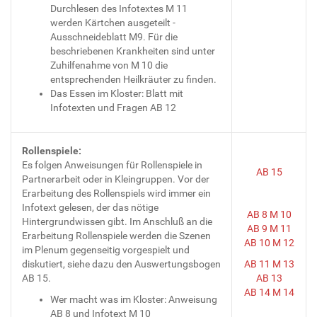
Durchlesen des Infotextes M 11
werden Kärtchen ausgeteilt -
Ausschneideblatt M9. Für die
beschriebenen Krankheiten sind unter
Zuhilfenahme von M 10 die
entsprechenden Heilkräuter zu finden.
Das Essen im Kloster: Blatt mit
Infotexten und Fragen AB 12
Rollenspiele:
Es folgen Anweisungen für Rollenspiele in
AB 15
Partnerarbeit oder in Kleingruppen. Vor der
Erarbeitung des Rollenspiels wird immer ein
Infotext gelesen, der das nötige
AB 8
M 10
Hintergrundwissen gibt. Im Anschluß an die
AB 9
M 11
Erarbeitung Rollenspiele werden die Szenen
AB 10
M 12
im Plenum gegenseitig vorgespielt und
diskutiert, siehe dazu den Auswertungsbogen
AB 11
M 13
AB 15.
AB 13
AB 14
M 14
Wer macht was im Kloster: Anweisung
AB 8 und Infotext M 10