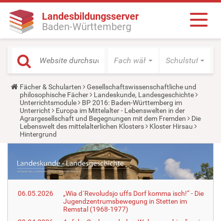
Landesbildungsserver
Baden-Württemberg
Fach wählen
Schulstufe wäh
Y
Fächer & Schularten
Gesellschaftswissenschaftliche und
o
philosophische Fächer
Landeskunde, Landesgeschichte
u
Unterrichtsmodule
BP 2016: Baden-Württemberg im
a
Unterricht
Europa im Mittelalter - Lebenswelten in der
r
Agrargesellschaft und Begegnungen mit dem Fremden
Die
e
Lebenswelt des mittelalterlichen Klosters
Kloster Hirsau
h
Hintergrund
e
r
e
:
06.05.2026
„Wia d´Revoludsjo uffs Dorf komma isch!“ - Die
Jugendzentrumsbewegung in Stetten im
Remstal (1968-1977)