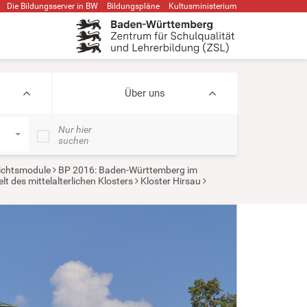
Die Bildungsserver in BW
Bildungspläne
Kultusministerium
Über uns
Nur hier
suchen
ichtsmodule
BP 2016: Baden-Württemberg im
t des mittelalterlichen Klosters
Kloster Hirsau