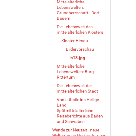
Mittelalterliche
Z
Lebenswelten:
e
Grundherrschaft - Dorf -
i
Bauern
g
e
Die Lebenswelt des
mittelalterlichen Klosters
B
i
Kloster Hirsau
l
Bildervorschau
d
i
b13.jpg
n
Mittelalterliche
v
Lebenswelten: Burg -
o
Rittertum
l
Die Lebenswelt der
l
mittelalterlichen Stadt
e
r
Vom Ländle ins Heilige
Land –
G
Spätmittelalterliche
r
Reiseberichte aus Baden
ö
und Schwaben
ß
e
Wende zur Neuzeit - neue
Welten, neue Horizonte, neue
…