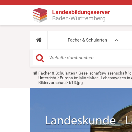
Landesbildungsserver
Baden-Württemberg
Fächer & Schularten
Y
Fächer & Schularten
Gesellschaftswissenschaftlic
o
Unterricht
Europa im Mittelalter - Lebenswelten 
u
Bildervorschau
b13.jpg
a
r
e
h
e
r
e
: