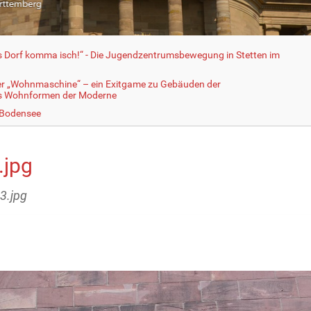
fs Dorf komma isch!“ - Die Jugendzentrumsbewegung in Stetten im
er „Wohnmaschine“ – ein Exitgame zu Gebäuden der
ls Wohnformen der Moderne
 Bodensee
.jpg
13.jpg