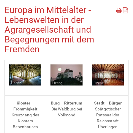
Europa im Mittelalter -
Lebenswelten in der
Agrargesellschaft und
Begegnungen mit dem
Fremden
Lizenz
Lizenz
Lizenz
Kloster –
Burg – Rittertum
Stadt – Bürger
Frömmigkeit
Die Waldburg bei
Spätgotischer
Kreuzgang des
Vollmond
Ratssaal der
Klosters
Reichsstadt
Bebenhausen
Überlingen