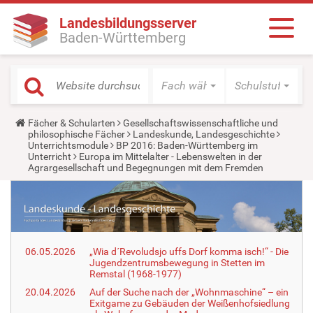
Landesbildungsserver
Baden-Württemberg
Fach wählen
Schulstufe wäh
Y
Fächer & Schularten
Gesellschaftswissenschaftliche und
o
philosophische Fächer
Landeskunde, Landesgeschichte
u
Unterrichtsmodule
BP 2016: Baden-Württemberg im
a
Unterricht
Europa im Mittelalter - Lebenswelten in der
r
Agrargesellschaft und Begegnungen mit dem Fremden
e
h
e
r
e
:
06.05.2026
„Wia d´Revoludsjo uffs Dorf komma isch!“ - Die
Jugendzentrumsbewegung in Stetten im
Remstal (1968-1977)
20.04.2026
Auf der Suche nach der „Wohnmaschine“ – ein
Exitgame zu Gebäuden der Weißenhofsiedlung