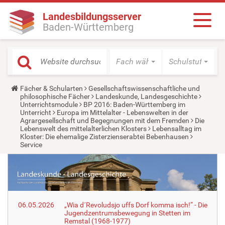
Landesbildungsserver
Baden-Württemberg
Fach wählen
Schulstufe wäh
Y
Fächer & Schularten
Gesellschaftswissenschaftliche und
o
philosophische Fächer
Landeskunde, Landesgeschichte
u
Unterrichtsmodule
BP 2016: Baden-Württemberg im
a
Unterricht
Europa im Mittelalter - Lebenswelten in der
r
Agrargesellschaft und Begegnungen mit dem Fremden
Die
e
Lebenswelt des mittelalterlichen Klosters
Lebensalltag im
h
Kloster: Die ehemalige Zisterzienserabtei Bebenhausen
e
Service
r
e
:
06.05.2026
„Wia d´Revoludsjo uffs Dorf komma isch!“ - Die
Jugendzentrumsbewegung in Stetten im
Remstal (1968-1977)