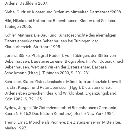
Ordens. Ostfildern 2007.
3
Gleba, Gudrun: Klöster und Orden im Mittealter. Darmstadt
2008.
Hild, Nikola und Katharina: Bebenhausen. Kloster und Schloss.
Tübingen 2006.
Köhler, Mathias: Die Bau- und Kunstgeschichte des ehemaligen
Zisterzienserklosters Bebenhausen bei Tübingen: der
Klausurbereich. Stuttgart 1995.
Lorenz, Sönke: Pfalzgraf Rudolf I. von Tübingen, der Stifter von
Bebenhausen. Bausteine zu einer Biographie. In: Von Coteaux nach
Bebenhausen. Welt und Wirken der Zisterzienser. Barbara
Scholkmann (Hrsg.). Tübingen 2000, S. 201-231.
Schreiner, Klaus: Zisterziensisches Mönchtum und soziale Umwelt.
In: Elm, Kaspar und Peter Joerissen (Hgg.): Die Zisterzienser.
Ordensleben zwischen Ideal und Wirklichkeit. Ergänzungsband,
Köln 1982. S. 79-135.
Sydow, Jürgen: Die Zisterzienserabtei Bebenhausen (Germania
Sacra N.F. 16,2 Das Bistum Konstanz). Berlin/New York 1984.
Tremp, Ernst. Mönche als Pioniere: Die Zisterzienser im Mittelalter.
Meilen 1997.