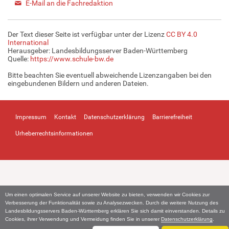
E-Mail an die Fachredaktion
Der Text dieser Seite ist verfügbar unter der Lizenz
CC BY 4.0
International
Herausgeber: Landesbildungsserver Baden-Württemberg
Quelle:
https://www.schule-bw.de
Bitte beachten Sie eventuell abweichende Lizenzangaben bei den
eingebundenen Bildern und anderen Dateien.
Impressum
Kontakt
Datenschutzerklärung
Barrierefreiheit
Urheberrechtsinformationen
Um einen optimalen Service auf unserer Website zu bieten, verwenden wir Cookies zur
Verbesserung der Funktionalität sowie zu Analysezwecken. Durch die weitere Nutzung des
Landesbildungsservers Baden-Württemberg erklären Sie sich damit einverstanden. Details zu
Cookies, ihrer Verwendung und Vermeidung finden Sie in unserer
Datenschutzerklärung
.