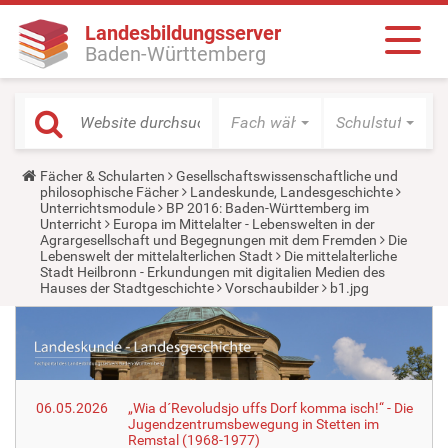
Landesbildungsserver
Baden-Württemberg
Fach wählen
Schulstufe wäh
Y
Fächer & Schularten
Gesellschaftswissenschaftliche und
o
philosophische Fächer
Landeskunde, Landesgeschichte
u
Unterrichtsmodule
BP 2016: Baden-Württemberg im
a
Unterricht
Europa im Mittelalter - Lebenswelten in der
r
Agrargesellschaft und Begegnungen mit dem Fremden
Die
e
Lebenswelt der mittelalterlichen Stadt
Die mittelalterliche
h
Stadt Heilbronn - Erkundungen mit digitalien Medien des
e
Hauses der Stadtgeschichte
Vorschaubilder
b1.jpg
r
e
:
06.05.2026
„Wia d´Revoludsjo uffs Dorf komma isch!“ - Die
Jugendzentrumsbewegung in Stetten im
Remstal (1968-1977)