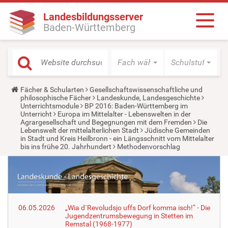
Landesbildungsserver
Baden-Württemberg
Fach wählen
Schulstufe wäh
Y
Fächer & Schularten
Gesellschaftswissenschaftliche und
o
philosophische Fächer
Landeskunde, Landesgeschichte
u
Unterrichtsmodule
BP 2016: Baden-Württemberg im
a
Unterricht
Europa im Mittelalter - Lebenswelten in der
r
Agrargesellschaft und Begegnungen mit dem Fremden
Die
e
Lebenswelt der mittelalterlichen Stadt
Jüdische Gemeinden
h
in Stadt und Kreis Heilbronn - ein Längsschnitt vom Mittelalter
e
bis ins frühe 20. Jahrhundert
Methodenvorschlag
r
e
:
06.05.2026
„Wia d´Revoludsjo uffs Dorf komma isch!“ - Die
Jugendzentrumsbewegung in Stetten im
Remstal (1968-1977)