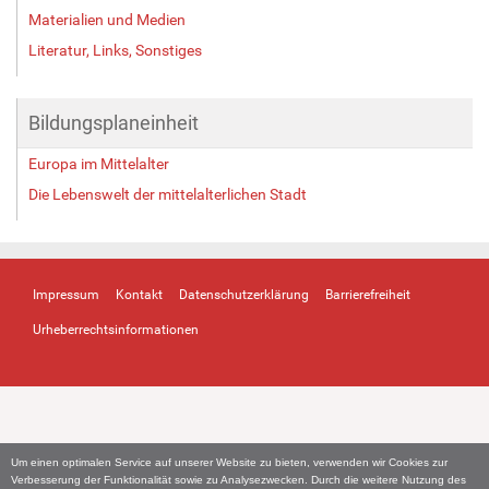
Materialien und Medien
Literatur, Links, Sonstiges
Bildungsplaneinheit
Europa im Mittelalter
Die Lebenswelt der mittelalterlichen Stadt
Impressum
Kontakt
Datenschutzerklärung
Barrierefreiheit
Urheberrechtsinformationen
Um einen optimalen Service auf unserer Website zu bieten, verwenden wir Cookies zur
Verbesserung der Funktionalität sowie zu Analysezwecken. Durch die weitere Nutzung des