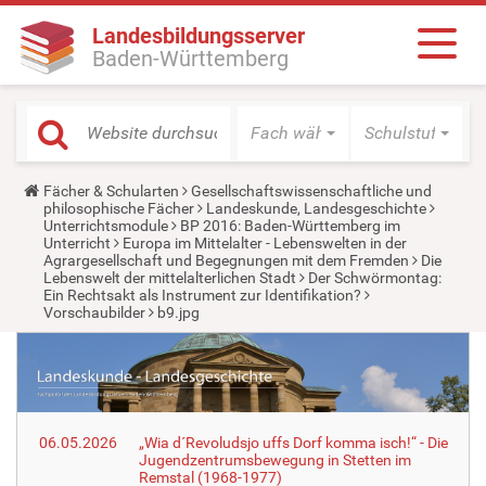
Landesbildungsserver
Baden-Württemberg
Fach wählen
Schulstufe wäh
Y
Fächer & Schularten
Gesellschaftswissenschaftliche und
o
philosophische Fächer
Landeskunde, Landesgeschichte
u
Unterrichtsmodule
BP 2016: Baden-Württemberg im
a
Unterricht
Europa im Mittelalter - Lebenswelten in der
r
Agrargesellschaft und Begegnungen mit dem Fremden
Die
e
Lebenswelt der mittelalterlichen Stadt
Der Schwörmontag:
h
Ein Rechtsakt als Instrument zur Identifikation?
e
Vorschaubilder
b9.jpg
r
e
:
06.05.2026
„Wia d´Revoludsjo uffs Dorf komma isch!“ - Die
Jugendzentrumsbewegung in Stetten im
Remstal (1968-1977)