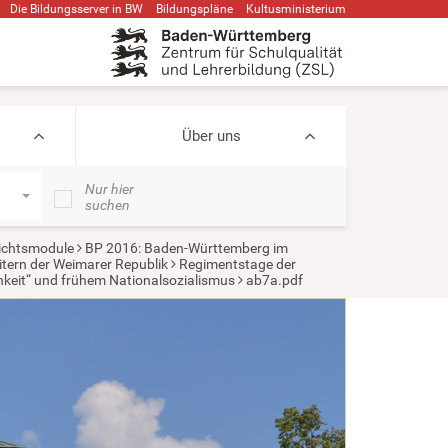
Die Bildungsserver in BW
Bildungspläne
Kultusministerium
Über uns
Nur hier
suchen
ichtsmodule
BP 2016: Baden-Württemberg im
tern der Weimarer Republik
Regimentstage der
hkeit“ und frühem Nationalsozialismus
ab7a.pdf