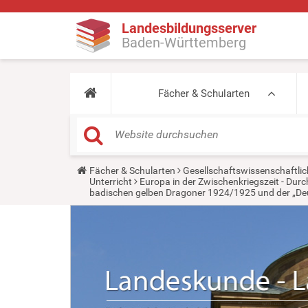
Landesbildungsserver
Baden-Württemberg
Fächer & Schularten
Y
Fächer & Schularten
Gesellschaftswissenschaftlic
o
Unterricht
Europa in der Zwischenkriegszeit - Du
u
badischen gelben Dragoner 1924/1925 und der „Deut
a
r
e
h
e
r
e
: