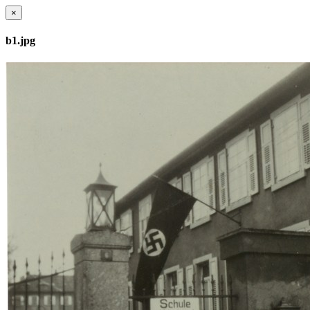
×
b1.jpg