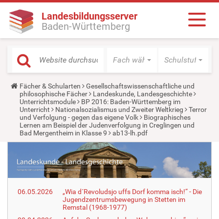
Landesbildungsserver
Baden-Württemberg
Fach wählen
Schulstufe wäh
Y
Fächer & Schularten
Gesellschaftswissenschaftliche und
o
philosophische Fächer
Landeskunde, Landesgeschichte
u
Unterrichtsmodule
BP 2016: Baden-Württemberg im
a
Unterricht
Nationalsozialismus und Zweiter Weltkrieg
Terror
r
und Verfolgung - gegen das eigene Volk
Biographisches
e
Lernen am Beispiel der Judenverfolgung in Creglingen und
h
Bad Mergentheim in Klasse 9
ab13-lh.pdf
e
r
e
:
06.05.2026
„Wia d´Revoludsjo uffs Dorf komma isch!“ - Die
Jugendzentrumsbewegung in Stetten im
Remstal (1968-1977)