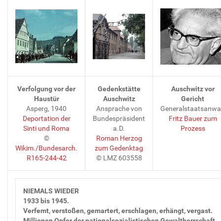
Verfolgung vor der
Gedenkstätte
Auschwitz vor
Haustür
Auschwitz
Gericht
Asperg, 1940
Ansprache von
Generalstaatsanwa
Deportation der
Bundespräsident
Fritz Bauer zum
Sinti und Roma
a.D.
Prozess
©
Roman Herzog
Wikim./Bundesarch.
zum Gedenktag
R165-244-42
© LMZ 603558
NIEMALS WIEDER
1933 bis 1945.
Verfemt, verstoßen, gemartert, erschlagen, erhängt, vergast.
Millionen Opfer der nationalsozialistischen Gewaltherrschaft