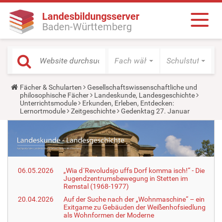
Landesbildungsserver
Baden-Württemberg
Fach wählen
Schulstufe wäh
Y
Fächer & Schularten
Gesellschaftswissenschaftliche und
o
philosophische Fächer
Landeskunde, Landesgeschichte
u
Unterrichtsmodule
Erkunden, Erleben, Entdecken:
a
Lernortmodule
Zeitgeschichte
Gedenktag 27. Januar
r
e
h
e
r
e
:
06.05.2026
„Wia d´Revoludsjo uffs Dorf komma isch!“ - Die
Jugendzentrumsbewegung in Stetten im
Remstal (1968-1977)
20.04.2026
Auf der Suche nach der „Wohnmaschine“ – ein
Exitgame zu Gebäuden der Weißenhofsiedlung
als Wohnformen der Moderne