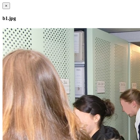
×
b1.jpg