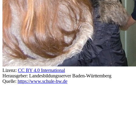
Lizenz:
CC BY 4.0 International
Herausgeber:
Landesbildungsserver Baden-Württemberg
Quelle:
https://www.schule-bw.de