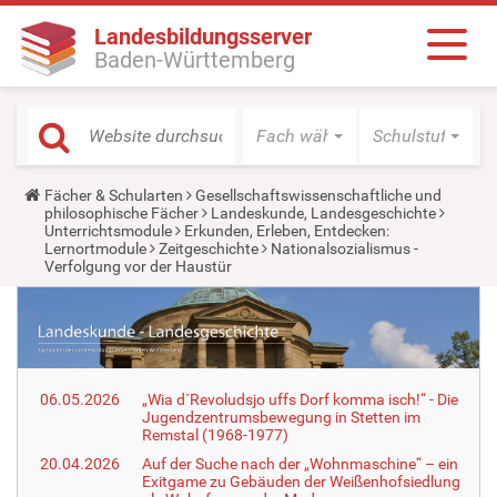
Landesbildungsserver
Baden-Württemberg
Fach wählen
Schulstufe wäh
Y
Fächer & Schularten
Gesellschaftswissenschaftliche und
o
philosophische Fächer
Landeskunde, Landesgeschichte
u
Unterrichtsmodule
Erkunden, Erleben, Entdecken:
a
Lernortmodule
Zeitgeschichte
Nationalsozialismus -
r
Verfolgung vor der Haustür
e
h
e
r
e
:
06.05.2026
„Wia d´Revoludsjo uffs Dorf komma isch!“ - Die
Jugendzentrumsbewegung in Stetten im
Remstal (1968-1977)
20.04.2026
Auf der Suche nach der „Wohnmaschine“ – ein
Exitgame zu Gebäuden der Weißenhofsiedlung