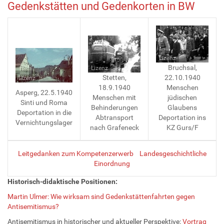
Gedenkstätten und Gedenkorten in BW
Lizenz
Bruchsal,
Lizenz
22.10.1940
Stetten,
Lizenz
Menschen
18.9.1940
Asperg, 22.5.1940
jüdischen
Menschen mit
Sinti und Roma
Glaubens
Behinderungen
Deportation in die
Deportation ins
Abtransport
Vernichtungslager
KZ Gurs/F
nach Grafeneck
Leitgedanken zum Kompetenzerwerb
Landesgeschichtliche
Einordnung
Historisch-didaktische Positionen:
Martin Ulmer: Wie wirksam sind Gedenkstättenfahrten gegen
Antisemitismus?
Antisemitismus in historischer und aktueller Perspektive:
Vortrag