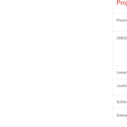
Pro
Peuti
UNESC
Lessi
Justi
Schlo
Gewer