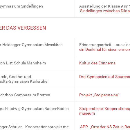
sgymnasium Sindelfingen
Ausstellung der Klasse 9 i
Sindelfingen zwischen Dikt
ER DAS VERGESSEN
n-Heidegger-Gymnasium Messkirch
Erinnerungsarbeit – aus ei
ein Denkmal für einen ermor
rich-List-Schule Mannheim
Kultur des Erinnerns
rck-, Goethe- und
Drei Gymnasien auf Spurens
oltz-Gymnasien Karlsruhe
chthon-Gymnasium Bretten
Projekt „Stolpersteine“
raf-Ludwig-Gymnasium Baden-Baden
Stolpersteine: Kooperationsp
museum
inger Schulen Kooperationsprojekt mit
APP „Orte der NS-Zeit in Re