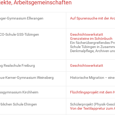
jekte, Arbeitsgemeinschaften
nger-Gymnasium Ellwangen
Auf Spurensuche mit der Ar
O-Schule GSS-Tübingen
Geschichtswerkstatt
Grenzsteine im Schönbuch
Ein fächerübergreifendes Pr
Schule Tübingen in Zusamme
Denkmalpflege, Archiven un
ng Realschule Freiburg
Geschichtswerkstatt
nus-Kerner-Gymnasium Weinsberg
Historische Migration – ein
ssgymnasium Kirchheim
Flüchtlingsprojekt mit dem 
blichen Schule Ehingen
Schülerprojekt (Physik-Gesch
Von der Textilappretur zum 