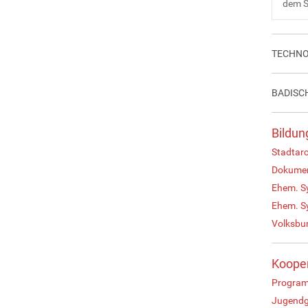
dem S
TECHNO
BADISC
Bildun
Stadtar
Dokumen
Ehem. S
Ehem. S
Volksbu
Kooper
Program
Jugendg