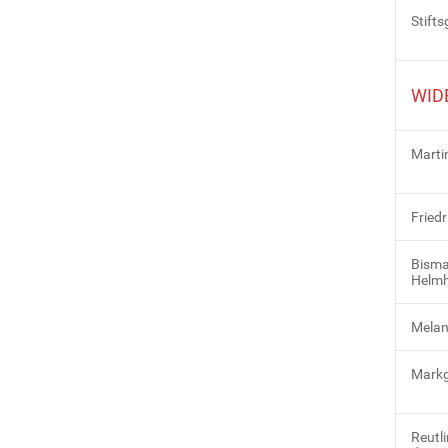
Stift
WID
Marti
Fried
Bisma
Helmh
Melan
Markg
Reutl