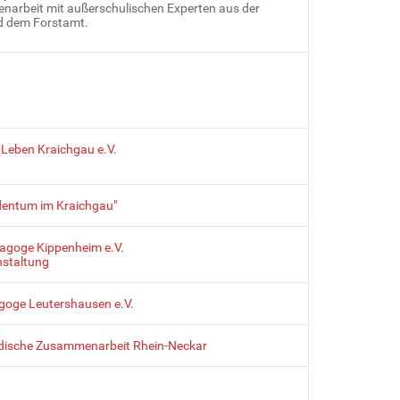
narbeit mit außerschulischen Experten aus der
d dem Forstamt.
 Leben Kraichgau e.V.
udentum im Kraichgau"
nagoge Kippenheim e.V.
nstaltung
goge Leutershausen e.V.
-jüdische Zusammenarbeit Rhein-Neckar