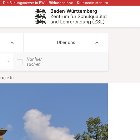
Die Bildungsserver in BW
Bildungspläne
Kultusministerium
Über uns
Nur hier
suchen
rojekte