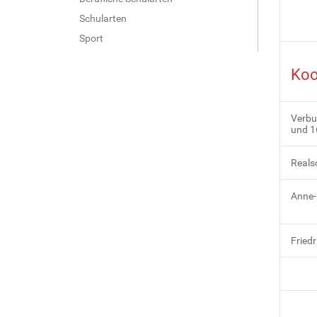
Schularten
Sport
Koo
Verbu
und 1
Reals
Anne-
Fried