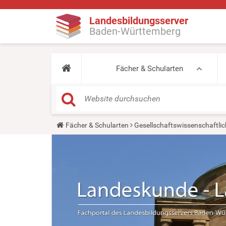
Landesbildungsserver
Baden-Württemberg
Fächer & Schularten
Y
Fächer & Schularten
Gesellschaftswissenschaftlic
o
u
a
r
e
h
e
r
e
: