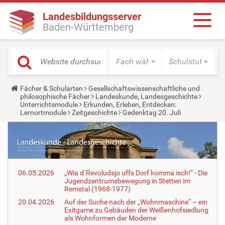
Landesbildungsserver
Baden-Württemberg
Fach wählen
Schulstufe wäh
Y
Fächer & Schularten
Gesellschaftswissenschaftliche und
o
philosophische Fächer
Landeskunde, Landesgeschichte
u
Unterrichtsmodule
Erkunden, Erleben, Entdecken:
a
Lernortmodule
Zeitgeschichte
Gedenktag 20. Juli
r
e
h
e
r
e
:
06.05.2026
„Wia d´Revoludsjo uffs Dorf komma isch!“ - Die
Jugendzentrumsbewegung in Stetten im
Remstal (1968-1977)
20.04.2026
Auf der Suche nach der „Wohnmaschine“ – ein
Exitgame zu Gebäuden der Weißenhofsiedlung
als Wohnformen der Moderne