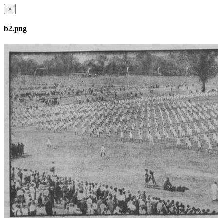
×
b2.png